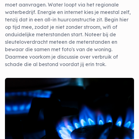
moet aanvragen. Water loopt via het regionale
waterbedrijf. Energie en internet kies je meestal zelf,
tenzij dat in een all-in huurconstructie zit. Begin hier
op tijd mee, zodat je niet zonder stroom, wifi of
onduidelijke meterstanden start. Noteer bij de
sleuteloverdracht meteen de meterstanden en
bewaar die samen met foto's van de woning.
Daarmee voorkom je discussie over verbruik of
schade die al bestond voordat jij erin trok.