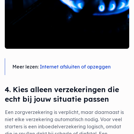
Meer lezen:
Internet afsluiten of opzeggen
4. Kies alleen verzekeringen die
echt bij jouw situatie passen
Een zorgverzekering is verplicht, maar daarnaast is
niet elke verzekering automatisch nodig. Voor veel
starters is een inboedelverzekering logisch, omdat
die je spullen dekt bij schade of diefstal. Een