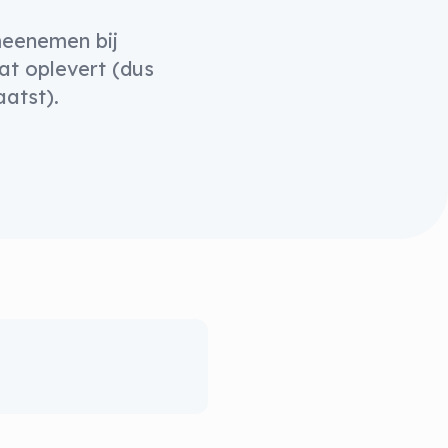
meenemen bij
at oplevert (dus
atst).