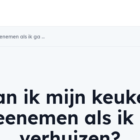
Kan ik mijn keuken meenemen als ik ga verhuizen?
an ik mijn keuk
enemen als ik
verhuizen?