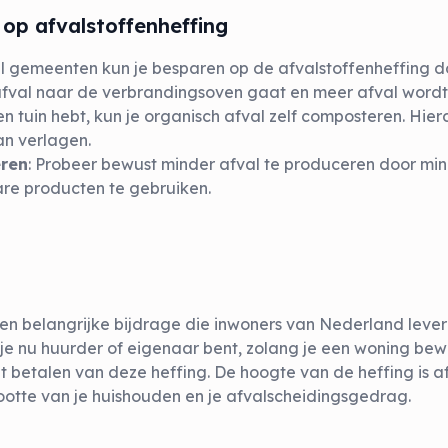
op afvalstoffenheffing
eel gemeenten kun je besparen op de afvalstoffenheffing d
afval naar de verbrandingsoven gaat en meer afval wordt
 een tuin hebt, kun je organisch afval zelf composteren. Hie
an verlagen.
eren
: Probeer bewust minder afval te produceren door mi
re producten te gebruiken.
een belangrijke bijdrage die inwoners van Nederland leve
je nu huurder of eigenaar bent, zolang je een woning bewo
et betalen van deze heffing. De hoogte van de heffing is a
ootte van je huishouden en je afvalscheidingsgedrag.