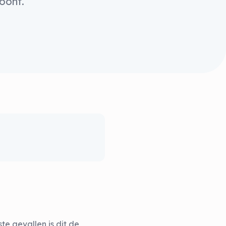
oont.
e gevallen is dit de