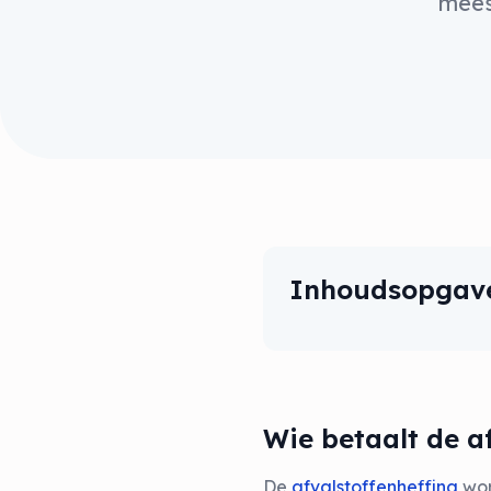
mees
Inhoudsopgav
Wie betaalt de a
De
afvalstoffenheffing
wor