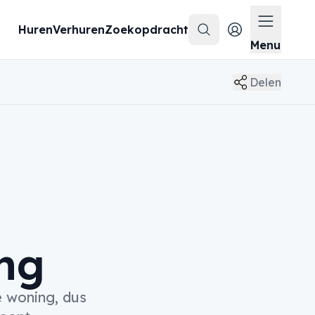
Huren
Verhuren
Zoekopdracht
Zoeken
Menu op
Menu
Delen
ing
e woning, dus