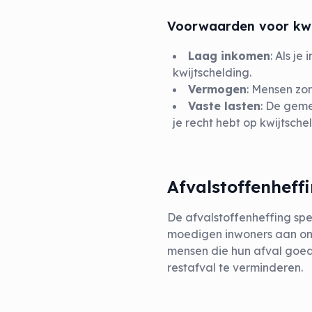
Voorwaarden voor kwi
Laag inkomen
: Als j
kwijtschelding.
Vermogen
: Mensen zo
Vaste lasten
: De geme
je recht hebt op kwijtsche
Afvalstoffenhef
De afvalstoffenheffing sp
moedigen inwoners aan om a
mensen die hun afval goed 
restafval te verminderen.