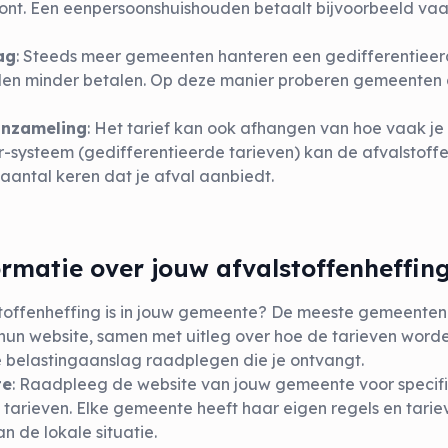
ont. Een eenpersoonshuishouden betaalt bijvoorbeeld va
ag
: Steeds meer gemeenten hanteren een gedifferentieer
den minder betalen. Op deze manier proberen gemeenten 
inzameling
: Het tarief kan ook afhangen van hoe vaak je 
-systeem (gedifferentieerde tarieven) kan de afvalstoffe
 aantal keren dat je afval aanbiedt.
ormatie over jouw afvalstoffenheffin
stoffenheffing is in jouw gemeente? De meeste gemeente
 hun website, samen met uitleg over hoe de tarieven word
e belastingaanslag raadplegen die je ontvangt.
te
: Raadpleeg de website van jouw gemeente voor specifi
 tarieven. Elke gemeente heeft haar eigen regels en tarieve
n de lokale situatie.