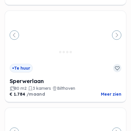
Vorige
Volge
Te huur
Sperwerlaan
80 m2
3 kamers
Bilthoven
€ 1.784
/maand
Meer zien