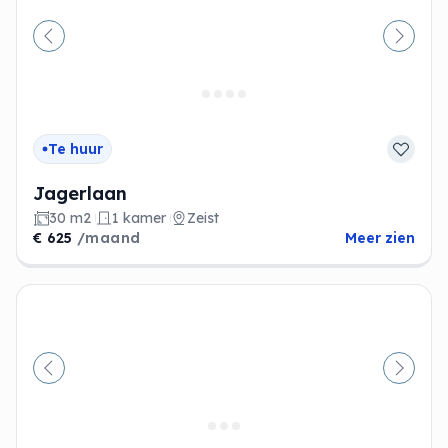
Vorige
Volge
Te huur
Jagerlaan
30 m2
1 kamer
Zeist
€ 625
/maand
Meer zien
Vorige
Volge