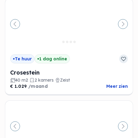
Vorige
Volge
Te huur
1 dag online
Crosestein
40 m2
2 kamers
Zeist
€ 1.029
/maand
Meer zien
Vorige
Volge