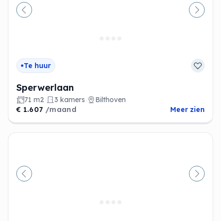
Vorige
Volge
Te huur
Sperwerlaan
71 m2
3 kamers
Bilthoven
€ 1.607
/maand
Meer zien
Vorige
Volge