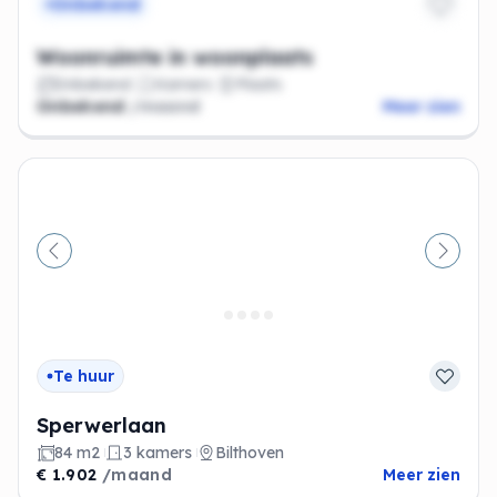
Onbekend
Woonruimte in woonplaats
Onbekend
Kamers
Plaats
Onbekend
/maand
Meer zien
Vorige
Volge
Te huur
Sperwerlaan
84 m2
3 kamers
Bilthoven
€ 1.902
/maand
Meer zien