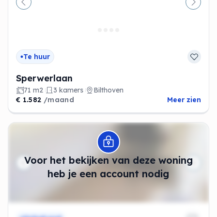
Vorige
Volge
Te huur
Sperwerlaan
71 m2
3 kamers
Bilthoven
€ 1.582
/maand
Meer zien
Modal openen
Voor het bekijken van deze woning
heb je een account nodig