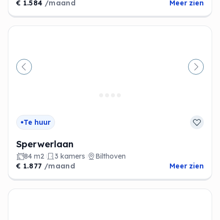
€ 1.584
/maand
Meer zien
Vorige
Volge
Te huur
Sperwerlaan
84 m2
3 kamers
Bilthoven
€ 1.877
/maand
Meer zien