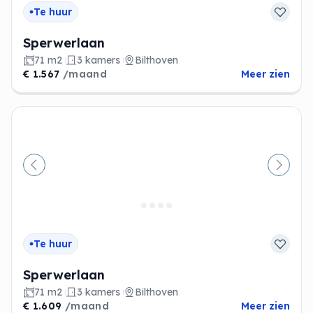
Te huur
Sperwerlaan
71 m2
3 kamers
Bilthoven
€ 1.567
/maand
Meer zien
Vorige
Volge
Te huur
Sperwerlaan
71 m2
3 kamers
Bilthoven
€ 1.609
/maand
Meer zien