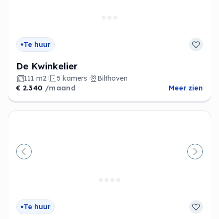
Te huur
De Kwinkelier
111 m2
5 kamers
Bilthoven
€ 2.340
/maand
Meer zien
Vorige
Volge
Te huur