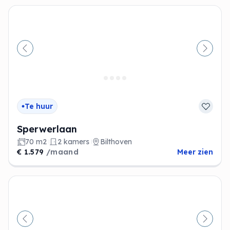
Vorige
Volge
Te huur
Sperwerlaan
70 m2
2 kamers
Bilthoven
€ 1.579
/maand
Meer zien
Vorige
Volge