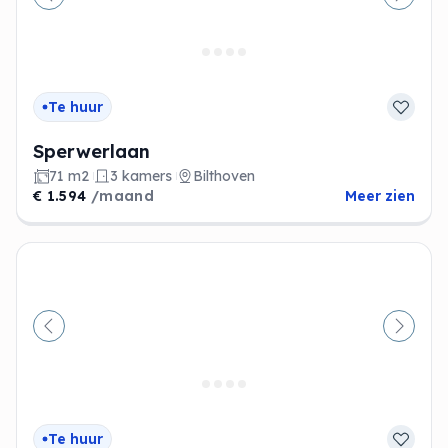
Vorige
Volge
Te huur
Sperwerlaan
71 m2
3 kamers
Bilthoven
€ 1.594
/maand
Meer zien
Vorige
Volge
Te huur