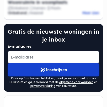
Woonruimte in woonplaats
Onbekend
Kamers
Plaats
Onbekend
/maand
Meer zien
Gratis de nieuwste woningen in
je inbox
E-mailadres
Inschrijven
Door op 'Inschrijven' te klikken, maak je een account aan op
Huurstunt en ga je akkoord met de
algemene voorwaarden
en
privacyverklaring
van Huurstunt.