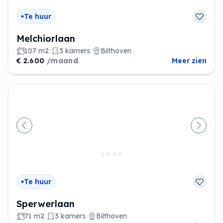
Te huur
Melchiorlaan
107 m2
3 kamers
Bilthoven
€ 2.600
/maand
Meer zien
Vorige
Volge
Te huur
Sperwerlaan
71 m2
3 kamers
Bilthoven