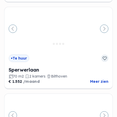
Vorige
Volge
Te huur
Sperwerlaan
70 m2
2 kamers
Bilthoven
€ 1.552
/maand
Meer zien