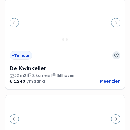
Vorige
Volge
Te huur
De Kwinkelier
52 m2
2 kamers
Bilthoven
€ 1.240
/maand
Meer zien
Vorige
Volge