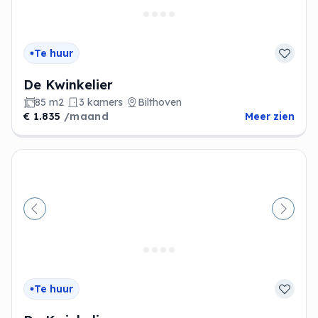
Te huur
De Kwinkelier
85 m2
3 kamers
Bilthoven
€ 1.835
/maand
Meer zien
Vorige
Volge
Te huur