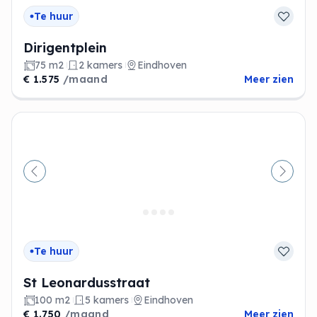
Te huur
Dirigentplein
75 m2
2 kamers
Eindhoven
€ 1.575
/maand
Meer zien
Vorige
Volge
Te huur
St Leonardusstraat
100 m2
5 kamers
Eindhoven
€ 1.750
/maand
Meer zien