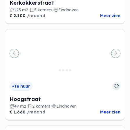
Kerkakkerstraat
125 m2
5 kamers
Eindhoven
€ 2.100
/maand
Meer zien
Vorige
Volge
Te huur
Hoogstraat
49 m2
2 kamers
Eindhoven
€ 1.660
/maand
Meer zien