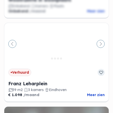
Onbekend
Kamers
Plaats
Onbekend
/maand
Meer zien
Vorige
Volge
Verhuurd
Franz Leharplein
59 m2
3 kamers
Eindhoven
€ 1.098
/maand
Meer zien