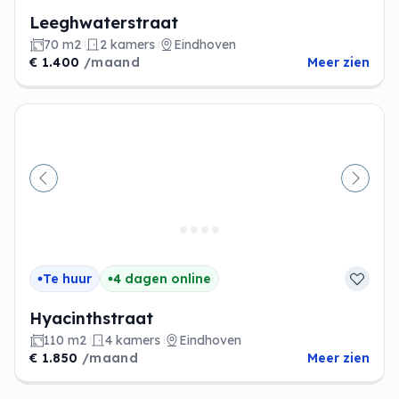
Leeghwaterstraat
70 m2
2 kamers
Eindhoven
€ 1.400
/maand
Meer zien
Vorige
Volge
Te huur
4 dagen online
Hyacinthstraat
110 m2
4 kamers
Eindhoven
€ 1.850
/maand
Meer zien