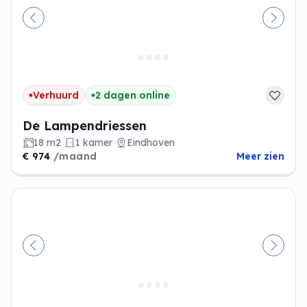
Vorige
Volge
Verhuurd
2 dagen online
De Lampendriessen
18 m2
1 kamer
Eindhoven
€ 974
/maand
Meer zien
Vorige
Volge