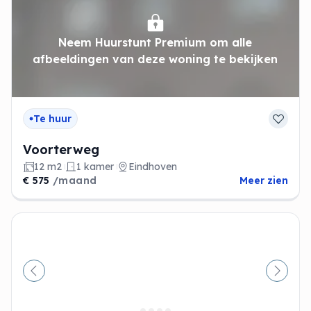
Neem Huurstunt Premium om alle
afbeeldingen van deze woning te bekijken
Te huur
Voorterweg
12 m2
1 kamer
Eindhoven
€ 575
/maand
Meer zien
Vorige
Volge