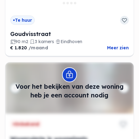
Te huur
Goudvisstraat
90 m2
3 kamers
Eindhoven
€ 1.820
/maand
Meer zien
Modal openen
Voor het bekijken van deze woning
heb je een account nodig
Onbekend
Woonruimte in woonplaats