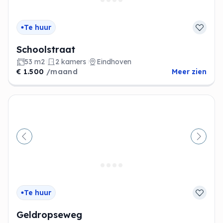
Te huur
Schoolstraat
53 m2
2 kamers
Eindhoven
€ 1.500
/maand
Meer zien
Vorige
Volge
Te huur
Geldropseweg