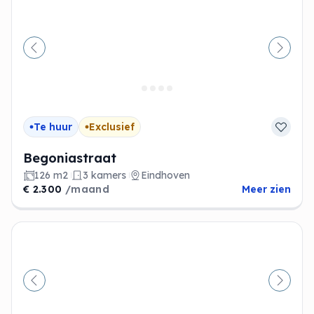
Vorige
Volge
Te huur
Exclusief
Begoniastraat
126 m2
3 kamers
Eindhoven
€ 2.300
/maand
Meer zien
Vorige
Volge