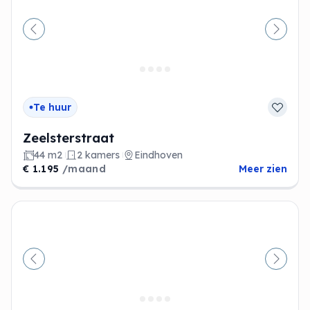
Vorige
Volge
Te huur
Zeelsterstraat
44 m2
2 kamers
Eindhoven
€ 1.195
/maand
Meer zien
Vorige
Volge