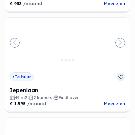
€ 933
/maand
Meer zien
Vorige
Volge
Te huur
Iepenlaan
49 m2
2 kamers
Eindhoven
€ 1.595
/maand
Meer zien