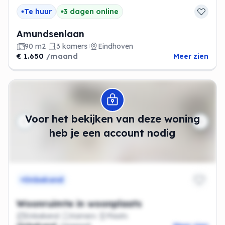
Te huur
3 dagen online
Amundsenlaan
90 m2
3 kamers
Eindhoven
€ 1.650
/maand
Meer zien
Modal openen
Voor het bekijken van deze woning
heb je een account nodig
Onbekend
Woonruimte in woonplaats
Onbekend
Kamers
Plaats