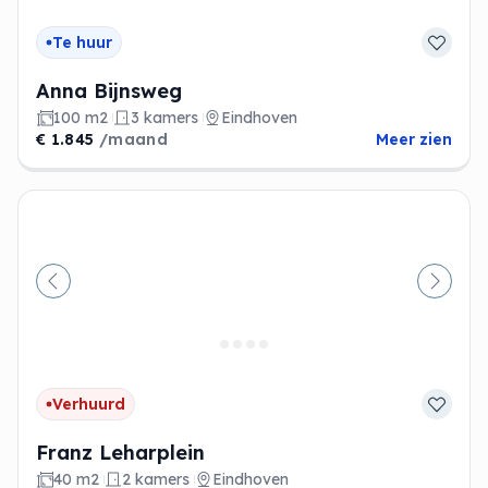
Te huur
Anna Bijnsweg
100 m2
3 kamers
Eindhoven
€ 1.845
/maand
Meer zien
Vorige
Volge
Verhuurd
Franz Leharplein
40 m2
2 kamers
Eindhoven