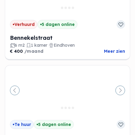
Verhuurd
5 dagen online
Bennekelstraat
6 m2
1 kamer
Eindhoven
€ 400
/maand
Meer zien
Vorige
Volge
Te huur
5 dagen online