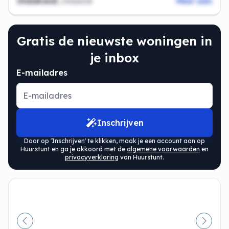
Onbekend
/maand
Meer zien
Gratis de nieuwste woningen in
je inbox
E-mailadres
Inschrijven
Door op 'Inschrijven' te klikken, maak je een account aan op
Huurstunt en ga je akkoord met de
algemene voorwaarden
en
privacyverklaring
van Huurstunt.
Vorige
Volge