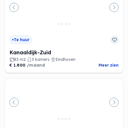
Vorige
Volge
Te huur
Kanaaldijk-Zuid
83 m2
3 kamers
Eindhoven
€ 1.800
/maand
Meer zien
Vorige
Volge