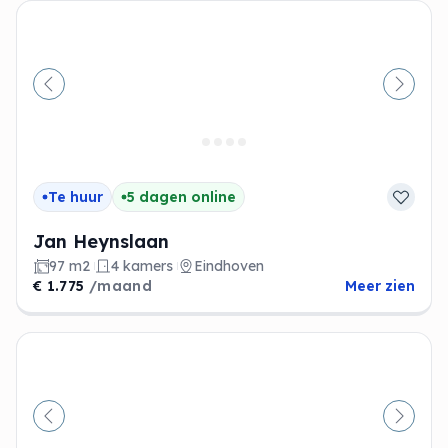
Vorige
Volge
Te huur
5 dagen online
Jan Heynslaan
97 m2
4 kamers
Eindhoven
€ 1.775
/maand
Meer zien
Vorige
Volge