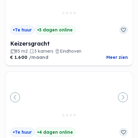
Te huur
3 dagen online
Keizersgracht
85 m2
3 kamers
Eindhoven
€ 1.600
/maand
Meer zien
Vorige
Volge
Te huur
4 dagen online