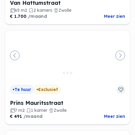
Van Hattumstraat
65 m2
2 kamers
Zwolle
€ 1.700
/maand
Meer zien
Vorige
Volge
Te huur
Exclusief
Prins Mauritsstraat
7 m2
1 kamer
Zwolle
€ 491
/maand
Meer zien