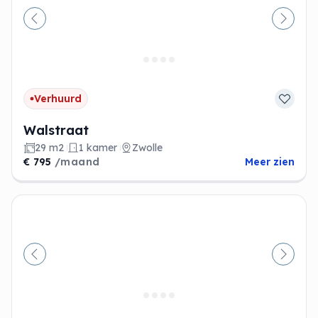
Vorige
Volge
Verhuurd
Walstraat
29 m2
1 kamer
Zwolle
€ 795
/maand
Meer zien
Vorige
Volge