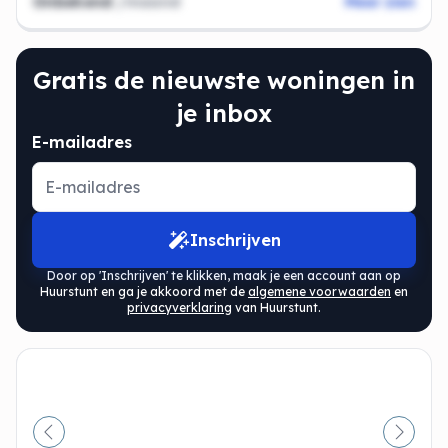
Onbekend
/maand
Meer zien
Gratis de nieuwste woningen in
je inbox
E-mailadres
Inschrijven
Door op 'Inschrijven' te klikken, maak je een account aan op
Huurstunt en ga je akkoord met de
algemene voorwaarden
en
privacyverklaring
van Huurstunt.
Vorige
Volge