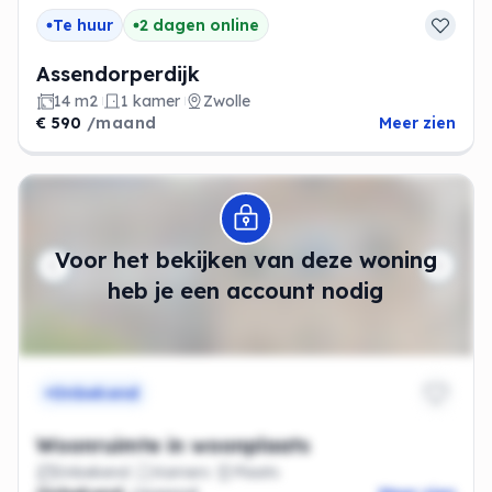
Te huur
2 dagen online
Assendorperdijk
14 m2
1 kamer
Zwolle
€ 590
/maand
Meer zien
Modal openen
Voor het bekijken van deze woning
heb je een account nodig
Onbekend
Woonruimte in woonplaats
Onbekend
Kamers
Plaats