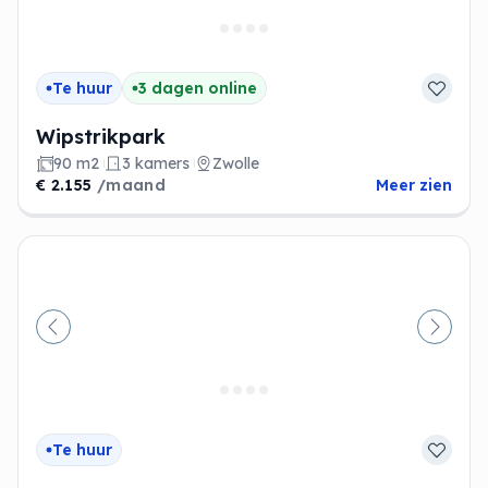
Te huur
3 dagen online
Wipstrikpark
90 m2
3 kamers
Zwolle
€ 2.155
/maand
Meer zien
Vorige
Volge
Te huur