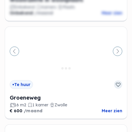
Onbekend
Kamers
Plaats
Onbekend
/maand
Meer zien
Vorige
Volge
Te huur
Groeneweg
16 m2
1 kamer
Zwolle
€ 600
/maand
Meer zien