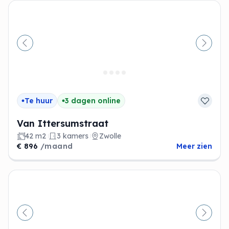
Vorige
Volge
Te huur
3 dagen online
Van Ittersumstraat
42 m2
3 kamers
Zwolle
€ 896
/maand
Meer zien
Vorige
Volge