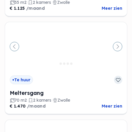
55 m2
2 kamers
Zwolle
€ 1.125
/maand
Meer zien
Vorige
Volge
Te huur
Meltersgang
70 m2
2 kamers
Zwolle
€ 1.470
/maand
Meer zien