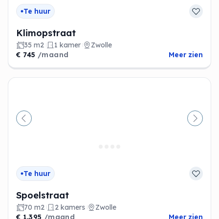
Te huur
Klimopstraat
35 m2
1 kamer
Zwolle
€ 745
/maand
Meer zien
Vorige
Volge
Te huur
Spoelstraat
70 m2
2 kamers
Zwolle
€ 1.395
/maand
Meer zien