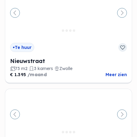
Vorige
Volge
Te huur
Nieuwstraat
73 m2
3 kamers
Zwolle
€ 1.395
/maand
Meer zien
Vorige
Volge