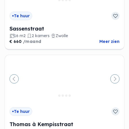
Te huur
Sassenstraat
16 m2
2 kamers
Zwolle
€ 660
/maand
Meer zien
Vorige
Volge
Te huur
Thomas à Kempisstraat