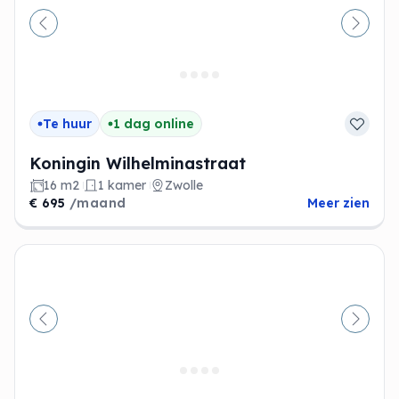
Vorige
Volge
Te huur
1 dag online
Koningin Wilhelminastraat
16 m2
1 kamer
Zwolle
€ 695
/maand
Meer zien
Vorige
Volge