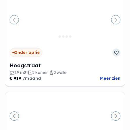
Vorige
Volge
Onder optie
Hoogstraat
29 m2
1 kamer
Zwolle
€ 919
/maand
Meer zien
Vorige
Volge