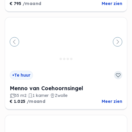
€ 795
/maand
Meer zien
Vorige
Volge
Te huur
Menno van Coehoornsingel
55 m2
1 kamer
Zwolle
€ 1.025
/maand
Meer zien