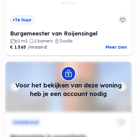
Te huur
Burgemeester van Roijensingel
62 m2
2 kamers
Zwolle
€ 1.565
/maand
Meer zien
Modal openen
Voor het bekijken van deze woning
heb je een account nodig
Onbekend
Woonruimte in woonplaats