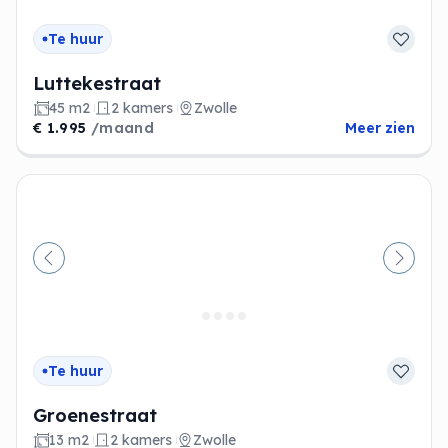
Te huur
Luttekestraat
45 m2
2 kamers
Zwolle
€ 1.995
/maand
Meer zien
Vorige
Volge
Te huur
Groenestraat
13 m2
2 kamers
Zwolle