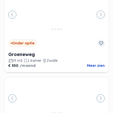
Vorige
Volge
Onder optie
Groeneweg
19 m2
1 kamer
Zwolle
€ 550
/maand
Meer zien
Vorige
Volge