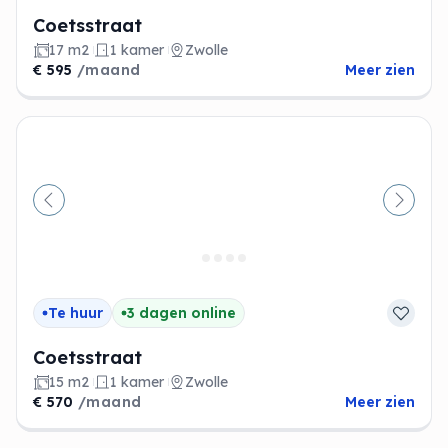
Coetsstraat
17 m2
1 kamer
Zwolle
€ 595
/maand
Meer zien
Vorige
Volge
Te huur
3 dagen online
Coetsstraat
15 m2
1 kamer
Zwolle
€ 570
/maand
Meer zien