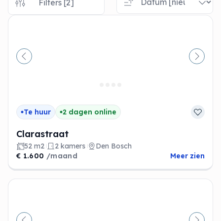
Filters [2]
Vorige
Volge
Te huur
2 dagen online
Clarastraat
52 m2
2 kamers
Den Bosch
€ 1.600
/maand
Meer zien