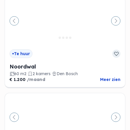
Vorige
Volge
Te huur
Noordwal
60 m2
2 kamers
Den Bosch
€ 1.200
/maand
Meer zien
Vorige
Volge