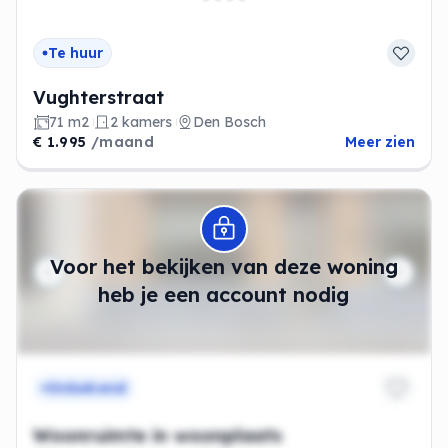
Te huur
Vughterstraat
71 m2
2 kamers
Den Bosch
€ 1.995
/maand
Meer zien
Modal openen
Voor het bekijken van deze woning
heb je een account nodig
Onbekend
Woonruimte in woonplaats