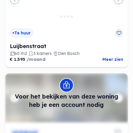
Vorige
Volge
Te huur
Luijbenstraat
60 m2
3 kamers
Den Bosch
€ 1.595
/maand
Meer zien
Modal openen
Voor het bekijken van deze woning
heb je een account nodig
Onbekend