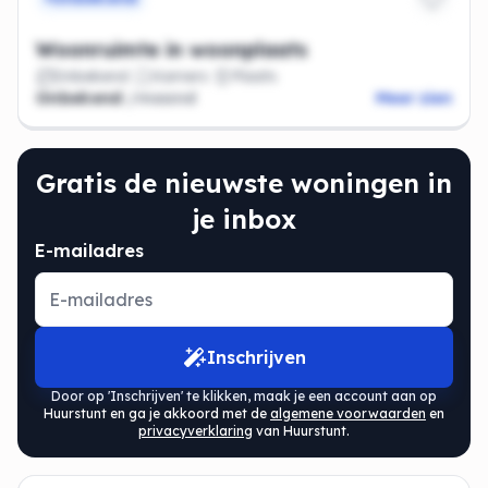
Woonruimte in woonplaats
Onbekend
Kamers
Plaats
Onbekend
/maand
Meer zien
Gratis de nieuwste woningen in
je inbox
E-mailadres
Inschrijven
Door op 'Inschrijven' te klikken, maak je een account aan op
Huurstunt en ga je akkoord met de
algemene voorwaarden
en
privacyverklaring
van Huurstunt.