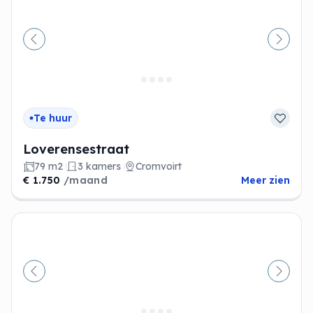
Vorige
Volge
Te huur
Loverensestraat
79 m2
3 kamers
Cromvoirt
€ 1.750
/maand
Meer zien
Vorige
Volge