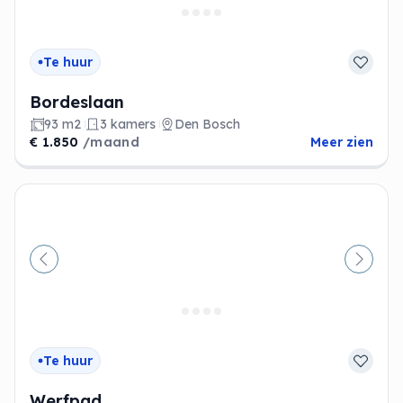
Te huur
Bordeslaan
93 m2
3 kamers
Den Bosch
€ 1.850
/maand
Meer zien
Vorige
Volge
Te huur
Werfpad