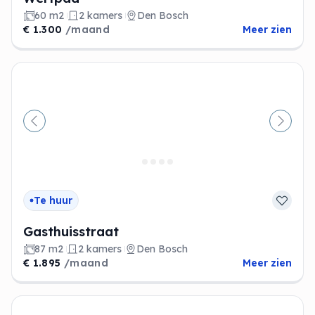
60 m2
2 kamers
Den Bosch
€ 1.300
/maand
Meer zien
Vorige
Volge
Te huur
Gasthuisstraat
87 m2
2 kamers
Den Bosch
€ 1.895
/maand
Meer zien