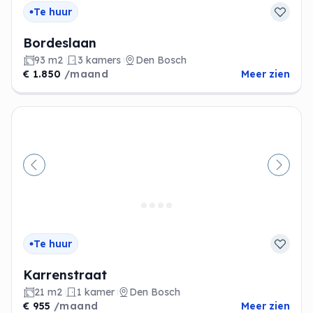
Te huur
Bordeslaan
93 m2
3 kamers
Den Bosch
€ 1.850
/maand
Meer zien
Vorige
Volge
Te huur
Karrenstraat
21 m2
1 kamer
Den Bosch
€ 955
/maand
Meer zien