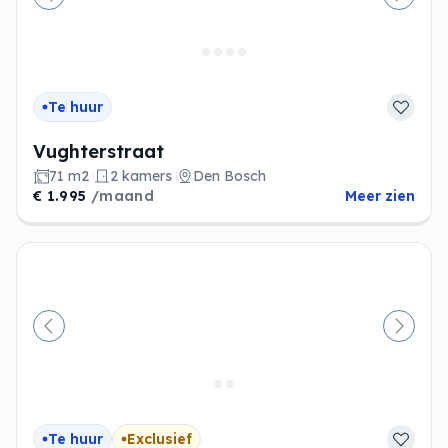
Vorige
Volge
Te huur
Vughterstraat
71 m2
2 kamers
Den Bosch
€ 1.995
/maand
Meer zien
Vorige
Volge
Te huur
Exclusief