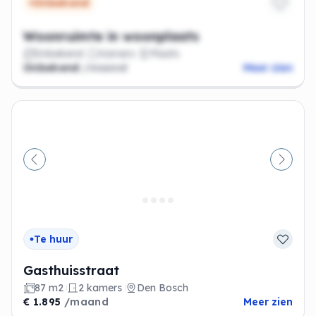
Onbekend
Woonruimte in woonplaats
Onbekend
Kamers
Plaats
Onbekend
/maand
Meer zien
Vorige
Volge
Te huur
Gasthuisstraat
87 m2
2 kamers
Den Bosch
€ 1.895
/maand
Meer zien