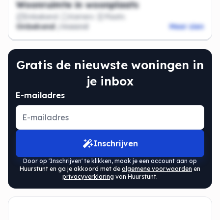
Woonruimte in woonplaats
Onbekend
Kamers
Plaats
Onbekend
/maand
Meer zien
Gratis de nieuwste woningen in
je inbox
E-mailadres
Inschrijven
Door op 'Inschrijven' te klikken, maak je een account aan op
Huurstunt en ga je akkoord met de
algemene voorwaarden
en
privacyverklaring
van Huurstunt.