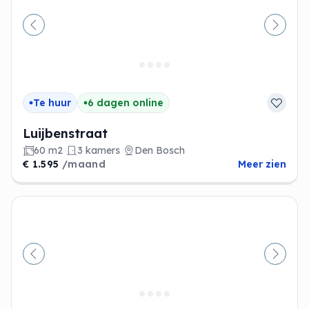
Vorige
Volge
Te huur
6 dagen online
Luijbenstraat
60 m2
3 kamers
Den Bosch
€ 1.595
/maand
Meer zien
Vorige
Volge