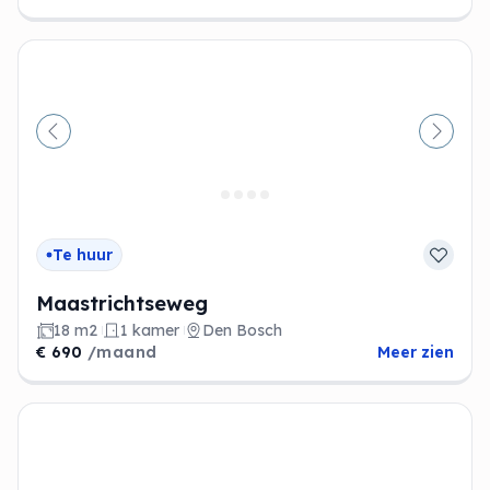
Vorige
Volge
Te huur
Maastrichtseweg
18 m2
1 kamer
Den Bosch
€ 690
/maand
Meer zien