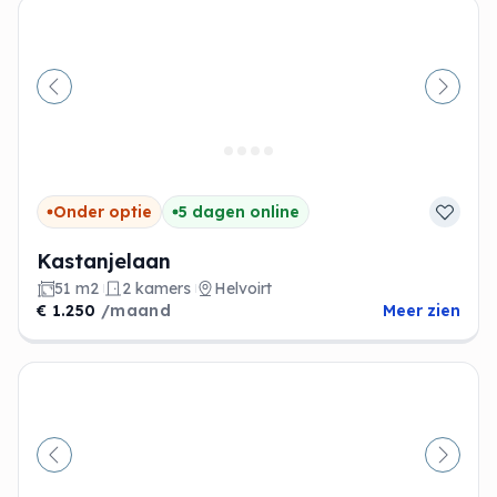
Vorige
Volge
Onder optie
5 dagen online
Kastanjelaan
51 m2
2 kamers
Helvoirt
€ 1.250
/maand
Meer zien
Vorige
Volge