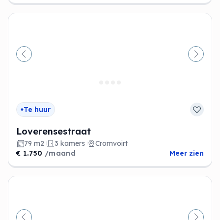
Vorige
Volge
Te huur
Loverensestraat
79 m2
3 kamers
Cromvoirt
€ 1.750
/maand
Meer zien