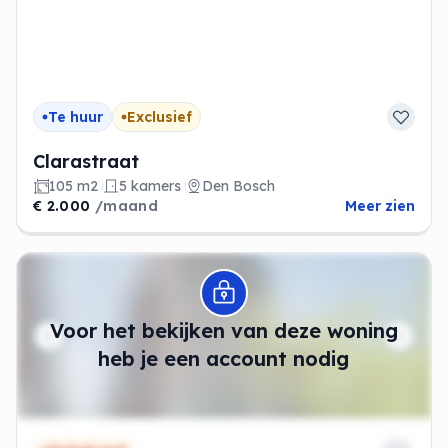
Te huur
Exclusief
Clarastraat
105 m2
5 kamers
Den Bosch
€ 2.000
/maand
Meer zien
Modal openen
Voor het bekijken van deze woning
heb je een account nodig