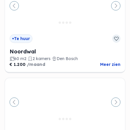
Vorige
Volge
Te huur
Noordwal
60 m2
2 kamers
Den Bosch
€ 1.200
/maand
Meer zien
Vorige
Volge