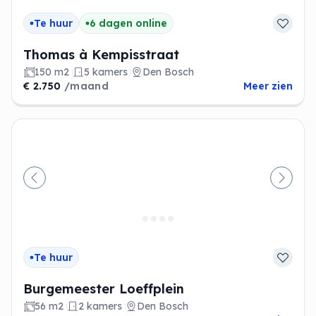
Te huur
6 dagen online
Thomas à Kempisstraat
150 m2
5 kamers
Den Bosch
€ 2.750
/maand
Meer zien
Vorige
Volge
Te huur
Burgemeester Loeffplein
56 m2
2 kamers
Den Bosch