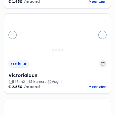
€ 1.450
/maand
Meer zien
Vorige
Volge
Te huur
Victorialaan
147 m2
5 kamers
Vught
€ 2.650
/maand
Meer zien