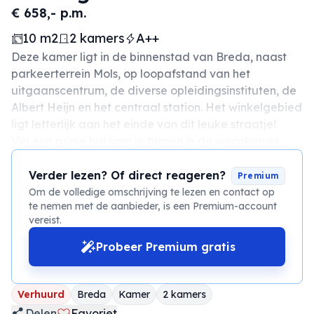
€ 658,- p.m.
10 m2
2 kamers
A++
Deze kamer ligt in de binnenstad van Breda, naast
parkeerterrein Mols, op loopafstand van het
uitgaanscentrum, de diverse opleidingsinstituten, de
Albert Heijn en het centraal station. Het winkelgebied
ligt letterlijk aan het einde van dit leuke straatje!
Via een ruime hal kom je binnen in de woonkamer....
Verder lezen? Of direct reageren?
Premium
Om de volledige omschrijving te lezen en contact op
te nemen met de aanbieder, is een Premium-account
vereist.
Probeer Premium gratis
Verhuurd
Breda
Kamer
2 kamers
Delen
Favoriet