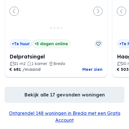
Vorige
Volgende
Vor
Te huur
3 dagen online
Te 
Delpratsingel
Haag
21 m2
1 kamer
Breda
20 
€ 681
/maand
Meer zien
€ 50
Bekijk alle 17 gevonden woningen
Ontgrendel 148 woningen in Breda met een Gratis
Account