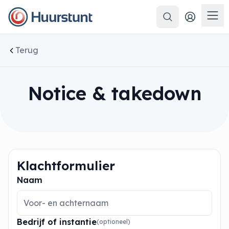
Zoeken
Men
Terug
Notice & takedown
Klachtformulier
Naam
Bedrijf of instantie
(optioneel)