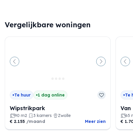
Vergelijkbare woningen
Vorige
Volgende
Vor
Te huur
1 dag online
Te 
Wipstrikpark
Van
90 m2
3 kamers
Zwolle
65 
€ 2.155
/maand
Meer zien
€ 1.