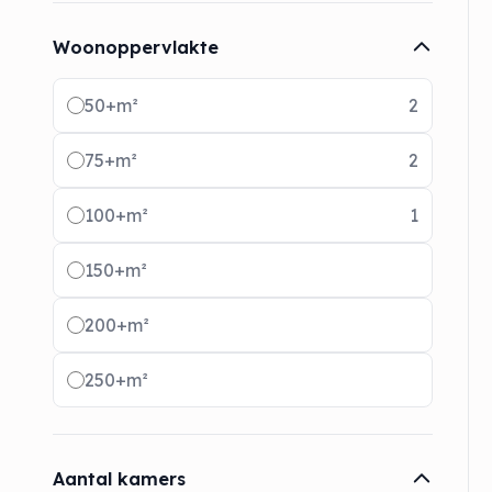
Woonoppervlakte
Radio buttons
50+m²
2
75+m²
2
100+m²
1
150+m²
200+m²
250+m²
Aantal kamers