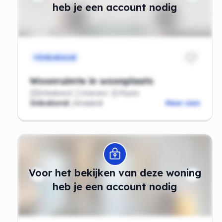
heb je een account nodig
Onbekend
Woonruimte in woonplaats
Onbekend
Kamers
Plaats
Onbekend
/maand
Meer zien
Modal openen
Voor het bekijken van deze woning
heb je een account nodig