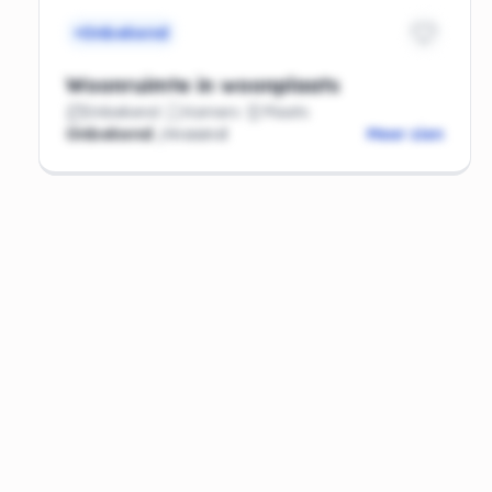
Onbekend
Woonruimte in woonplaats
Onbekend
Kamers
Plaats
Onbekend
/maand
Meer zien