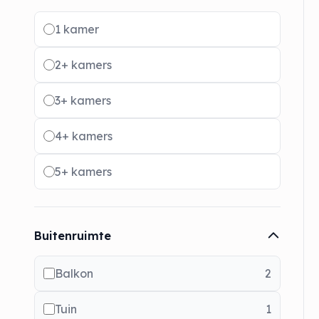
Radio buttons
1 kamer
2+ kamers
3+ kamers
4+ kamers
5+ kamers
Buitenruimte
Balkon
2
Tuin
1