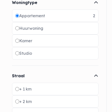
Woningtype
Radio buttons
Appartement
2
Huurwoning
Kamer
Studio
Straal
Radio buttons
+ 1 km
+ 2 km