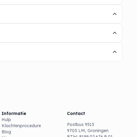
Informatie
Contact
Hulp
Postbus 9513
Klachtenprocedure
9703 LM, Groningen
Blog
BTW: 8199.02.676.B.01