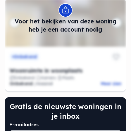
Modal openen
Voor het bekijken van deze woning
heb je een account nodig
Onbekend
Woonruimte in woonplaats
Onbekend
Kamers
Plaats
Onbekend
/maand
Meer zien
Gratis de nieuwste woningen in
je inbox
E-mailadres