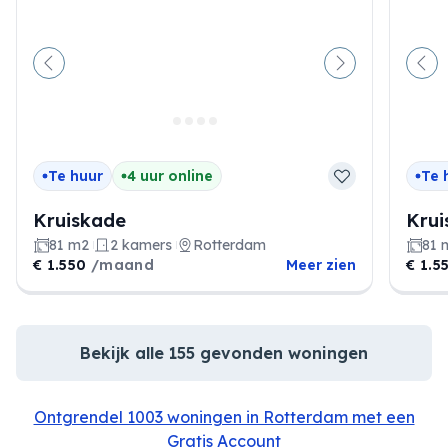
Vorige
Volgende
Vor
Te huur
4 uur online
Te 
Kruiskade
Krui
81 m2
2 kamers
Rotterdam
81 
€ 1.550
/maand
Meer zien
€ 1.5
Bekijk alle 155 gevonden woningen
Ontgrendel 1003 woningen in Rotterdam met een
Gratis Account