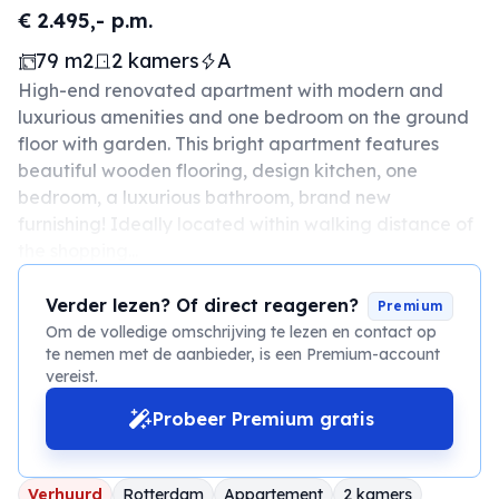
€ 2.495,- p.m.
79 m2
2 kamers
A
High-end renovated apartment with modern and
luxurious amenities and one bedroom on the ground
floor with garden. This bright apartment features
beautiful wooden flooring, design kitchen, one
bedroom, a luxurious bathroom, brand new
furnishing! Ideally located within walking distance of
the shopping...
Verder lezen? Of direct reageren?
Premium
Om de volledige omschrijving te lezen en contact op
te nemen met de aanbieder, is een Premium-account
vereist.
Probeer Premium gratis
Verhuurd
Rotterdam
Appartement
2 kamers