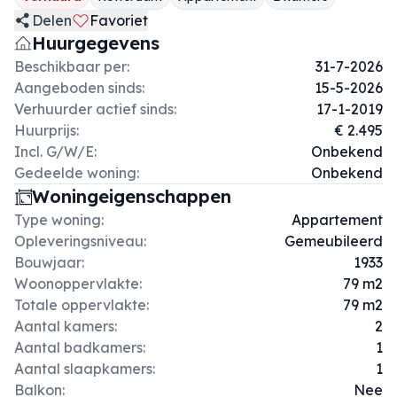
Delen
Favoriet
Huurgegevens
Beschikbaar per:
31-7-2026
Aangeboden sinds:
15-5-2026
Verhuurder actief sinds:
17-1-2019
Huurprijs:
€ 2.495
Incl. G/W/E:
Onbekend
Gedeelde woning:
Onbekend
Woningeigenschappen
Type woning:
Appartement
Opleveringsniveau:
Gemeubileerd
Bouwjaar:
1933
Woonoppervlakte:
79 m2
Totale oppervlakte:
79 m2
Aantal kamers:
2
Aantal badkamers:
1
Aantal slaapkamers:
1
Balkon:
Nee