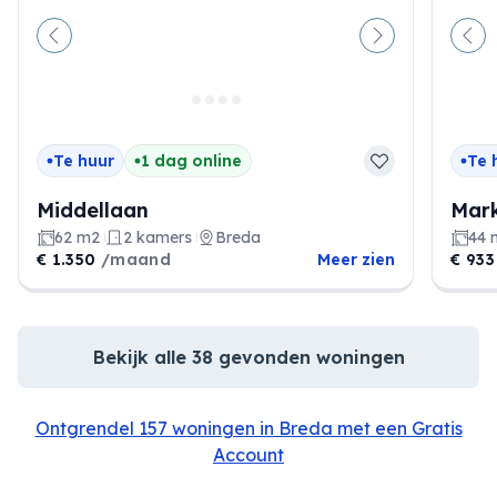
Vorige
Volgende
Vor
Te huur
1 dag online
Te 
Middellaan
Mar
62 m2
2 kamers
Breda
44 
€ 1.350
/maand
Meer zien
€ 93
Bekijk alle 38 gevonden woningen
Ontgrendel 157 woningen in Breda met een Gratis
Account