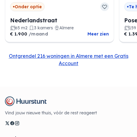
Onder optie
Te 
Nederlandstraat
Pose
65 m2
3 kamers
Almere
159
€ 1.900
/maand
Meer zien
€ 1.3
Ontgrendel 216 woningen in Almere met een Gratis
Account
Vind jouw nieuwe thuis, vóór de rest reageert