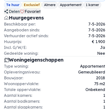
Te huur
Exclusief
Almere
Appartement
1 kamer
Delen
Favoriet
Huurgegevens
Beschikbaar per:
7-5-2026
Aangeboden sinds:
7-5-2026
Verhuurder actief sinds:
7-5-2026
Huurprijs:
€ 1.900
Incl. G/W/E:
Ja
Gedeelde woning:
Nee
Woningeigenschappen
Type woning:
Appartement
Opleveringsniveau:
Gemeubileerd
Bouwjaar:
2018
Woonoppervlakte:
75 m2
Totale oppervlakte:
Onbekend
Aantal kamers:
1
Aantal badkamers:
1
Aantal slaapkamers:
1