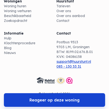
Woningen
Huurstunt
Woning huren
Tarieven
Woning verhuren
Over ons
Beschikbaarheid
Over ons aanbod
Zoekopdracht
Contact
Informatie
Contact
Hulp
Postbus 9513
Klachtenprocedure
9703 LM, Groningen
Blog
BTW: 8199.02.676.B.01
Nieuws
KVK: 04086158
support@huurstunt.nl
085 - 130 53 31
© Huurstunt.nl 2026
Reageer op deze woning
Algemene voorwaarden
Privacyverklaring