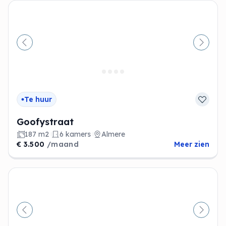
Vorige
Volge
Te huur
Goofystraat
187 m2
6 kamers
Almere
€ 3.500
/maand
Meer zien
Vorige
Volge