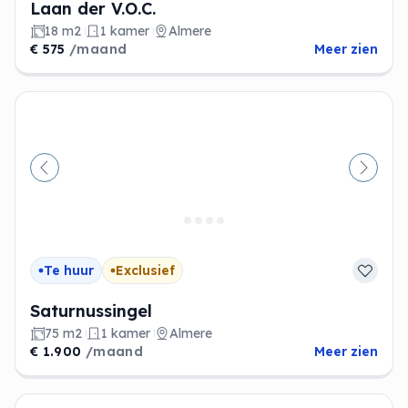
Laan der V.O.C.
18 m2
1 kamer
Almere
€ 575
/maand
Meer zien
Vorige
Volge
Te huur
Exclusief
Saturnussingel
75 m2
1 kamer
Almere
€ 1.900
/maand
Meer zien