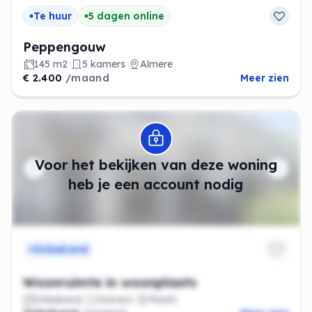
Te huur
5 dagen online
Peppengouw
145 m2
5 kamers
Almere
€ 2.400
/maand
Meer zien
Modal openen
Voor het bekijken van deze woning
heb je een account nodig
Onbekend
Woonruimte in woonplaats
Onbekend
Kamers
Plaats