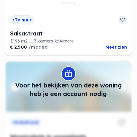
Te huur
Salsastraat
96 m2
3 kamers
Almere
€ 2.500
/maand
Meer zien
Modal openen
Voor het bekijken van deze woning
heb je een account nodig
Onbekend
Woonruimte in woonplaats