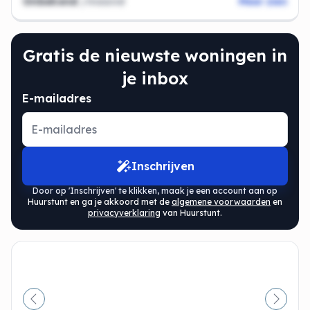
Onbekend
/maand
Meer zien
Gratis de nieuwste woningen in
je inbox
E-mailadres
Inschrijven
Door op 'Inschrijven' te klikken, maak je een account aan op
Huurstunt en ga je akkoord met de
algemene voorwaarden
en
privacyverklaring
van Huurstunt.
Vorige
Volge