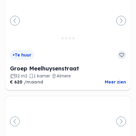
Vorige
Volge
Te huur
Groep Meelhuysenstraat
32 m2
1 kamer
Almere
€ 620
/maand
Meer zien
Vorige
Volge