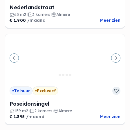
Nederlandstraat
65 m2
3 kamers
Almere
€ 1.900
/maand
Meer zien
Vorige
Volge
Te huur
Exclusief
Poseidonsingel
159 m2
2 kamers
Almere
€ 1.395
/maand
Meer zien