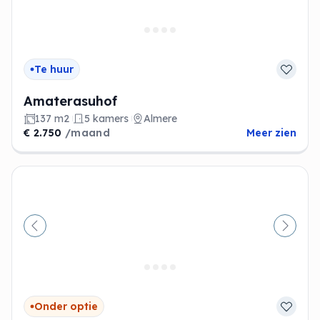
Te huur
Amaterasuhof
137 m2
5 kamers
Almere
€ 2.750
/maand
Meer zien
Vorige
Volge
Onder optie