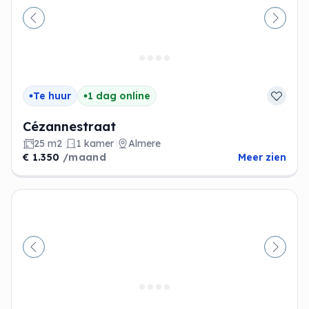
Vorige
Volge
Te huur
1 dag online
Cézannestraat
25 m2
1 kamer
Almere
€ 1.350
/maand
Meer zien
Vorige
Volge