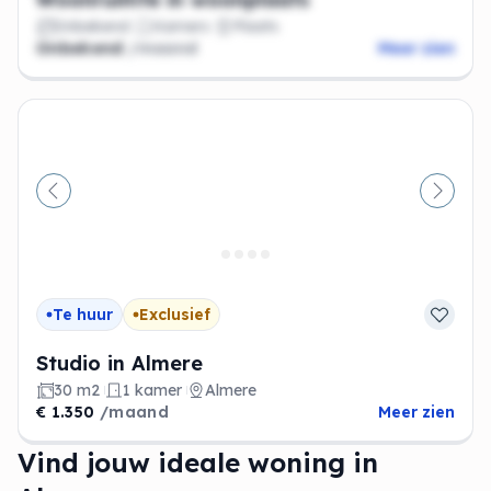
Onbekend
Kamers
Plaats
Onbekend
/maand
Meer zien
Vorige
Volge
Te huur
Exclusief
Studio in Almere
30 m2
1 kamer
Almere
€ 1.350
/maand
Meer zien
Vind jouw ideale woning in