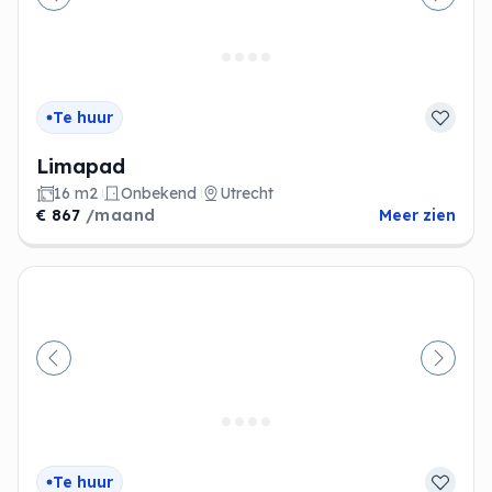
Vorige
Volge
Te huur
Limapad
16 m2
Onbekend
Utrecht
€ 867
/maand
Meer zien
Vorige
Volge
Te huur