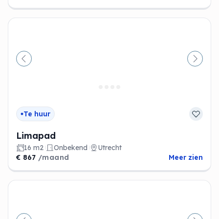
Vorige
Volge
Te huur
Limapad
16 m2
Onbekend
Utrecht
€ 867
/maand
Meer zien