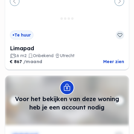
Vorige
Volge
Te huur
Limapad
16 m2
Onbekend
Utrecht
€ 867
/maand
Meer zien
Modal openen
Voor het bekijken van deze woning
heb je een account nodig