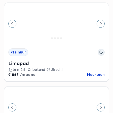
Vorige
Volge
Te huur
Limapad
16 m2
Onbekend
Utrecht
€ 867
/maand
Meer zien
Vorige
Volge