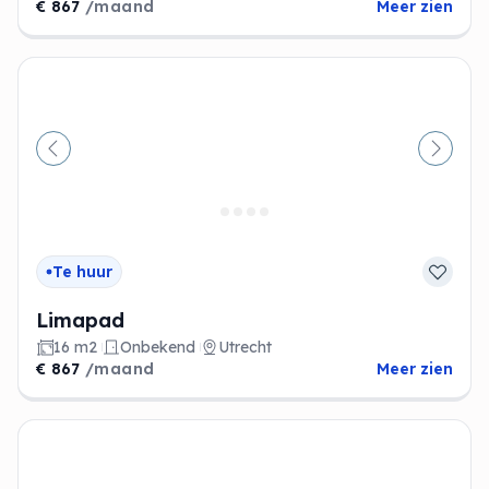
€ 867
/maand
Meer zien
Vorige
Volge
Te huur
Limapad
16 m2
Onbekend
Utrecht
€ 867
/maand
Meer zien