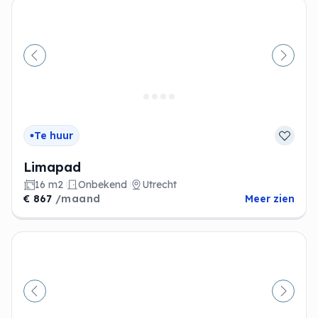
Vorige
Volge
Te huur
Limapad
16 m2
Onbekend
Utrecht
€ 867
/maand
Meer zien
Vorige
Volge