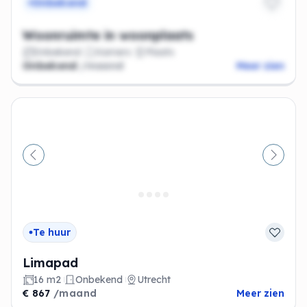
Onbekend
Woonruimte in woonplaats
Onbekend
Kamers
Plaats
Onbekend
/maand
Meer zien
Vorige
Volge
Te huur
Limapad
16 m2
Onbekend
Utrecht
€ 867
/maand
Meer zien