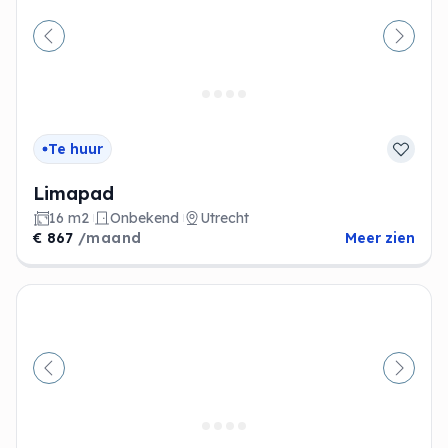
Vorige
Volge
Te huur
Limapad
16 m2
Onbekend
Utrecht
€ 867
/maand
Meer zien
Vorige
Volge