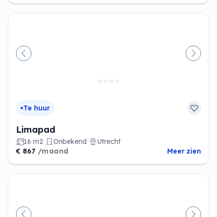
Vorige
Volge
Te huur
Limapad
16 m2
Onbekend
Utrecht
€ 867
/maand
Meer zien