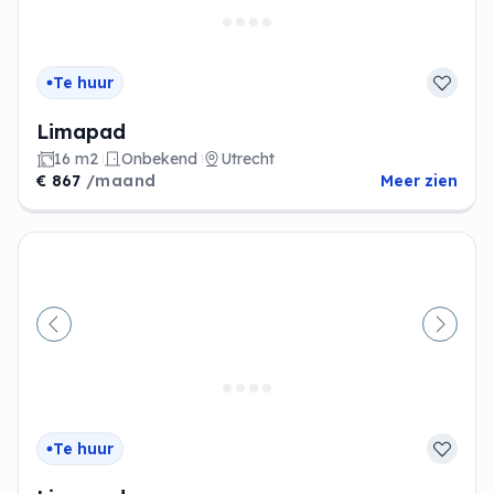
Te huur
Limapad
16 m2
Onbekend
Utrecht
€ 867
/maand
Meer zien
Vorige
Volge
Te huur