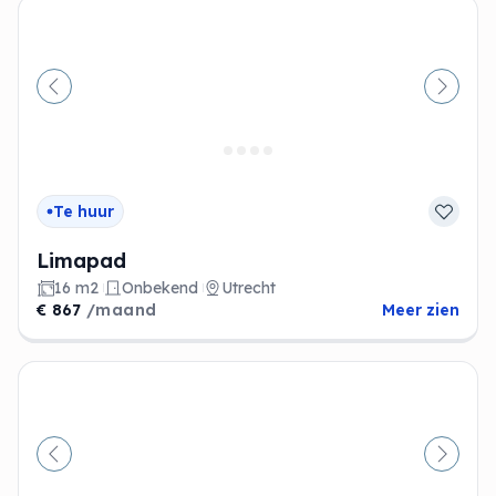
Vorige
Volge
Te huur
Limapad
16 m2
Onbekend
Utrecht
€ 867
/maand
Meer zien
Vorige
Volge