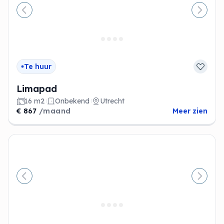
Vorige
Volge
Te huur
Limapad
16 m2
Onbekend
Utrecht
€ 867
/maand
Meer zien
Vorige
Volge