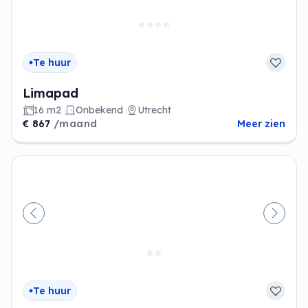
Te huur
Limapad
16 m2
Onbekend
Utrecht
€ 867
/maand
Meer zien
Vorige
Volge
Te huur