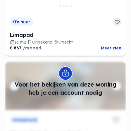
Te huur
Limapad
16 m2
Onbekend
Utrecht
€ 867
/maand
Meer zien
Modal openen
Voor het bekijken van deze woning
heb je een account nodig
Onbekend