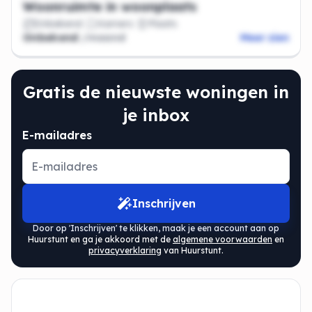
Woonruimte in woonplaats
Onbekend
Kamers
Plaats
Onbekend
/maand
Meer zien
Gratis de nieuwste woningen in
je inbox
E-mailadres
Inschrijven
Door op 'Inschrijven' te klikken, maak je een account aan op
Huurstunt en ga je akkoord met de
algemene voorwaarden
en
privacyverklaring
van Huurstunt.