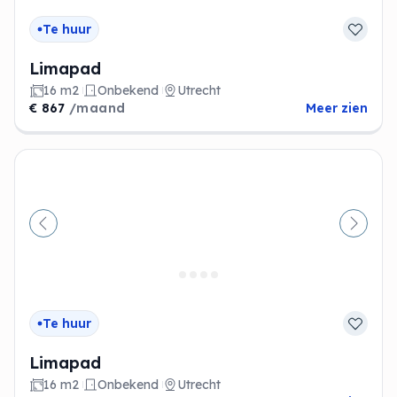
Te huur
Limapad
16 m2
Onbekend
Utrecht
€ 867
/maand
Meer zien
Vorige
Volge
Te huur
Limapad
16 m2
Onbekend
Utrecht