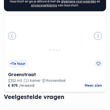
Huurstunt en ga je akkoord met de
algemene voorwaarden
en
privacyverklaring
van Huurstunt.
Vorige
Volge
Te huur
Groenstraat
22 m2
1 kamer
Roosendaal
€ 875
/maand
Meer zien
Veelgestelde vragen