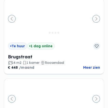
Vorige
Volge
Te huur
1 dag online
Brugstraat
14 m2
1 kamer
Roosendaal
€ 448
/maand
Meer zien
Vorige
Volge