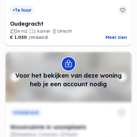
Te huur
Oudegracht
24 m2
1 kamer
Utrecht
€ 1.050
/maand
Meer zien
Modal openen
Voor het bekijken van deze woning
heb je een account nodig
Onbekend
Woonruimte in woonplaats
Onbekend
Kamers
Plaats