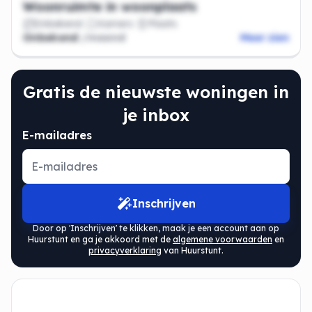
Woonruimte in woonplaats
Onbekend
Kamers
Plaats
Onbekend
/maand
Meer zien
Gratis de nieuwste woningen in
je inbox
E-mailadres
Inschrijven
Door op 'Inschrijven' te klikken, maak je een account aan op
Huurstunt en ga je akkoord met de
algemene voorwaarden
en
privacyverklaring
van Huurstunt.