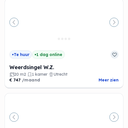
Vorige
Volge
Te huur
1 dag online
Weerdsingel W.Z.
20 m2
1 kamer
Utrecht
€ 747
/maand
Meer zien
Vorige
Volge