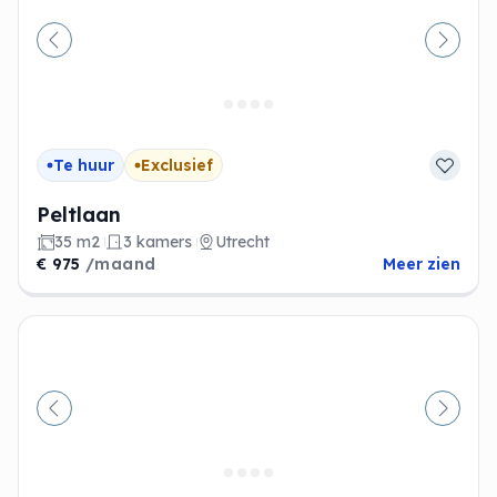
Vorige
Volge
Te huur
Exclusief
Peltlaan
35 m2
3 kamers
Utrecht
€ 975
/maand
Meer zien
Vorige
Volge