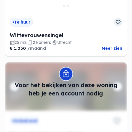
Te huur
Wittevrouwensingel
25 m2
2 kamers
Utrecht
€ 1.050
/maand
Meer zien
Modal openen
Voor het bekijken van deze woning
heb je een account nodig
Onbekend