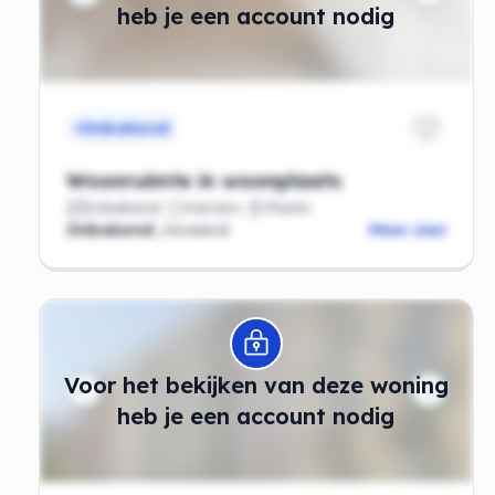
heb je een account nodig
Onbekend
Woonruimte in woonplaats
Onbekend
Kamers
Plaats
Onbekend
/maand
Meer zien
Modal openen
Voor het bekijken van deze woning
heb je een account nodig