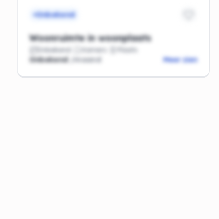
Onbekend
Woonruimte in woonplaats
Onbekend
Kamers
Plaats
Onbekend
/maand
Meer zien