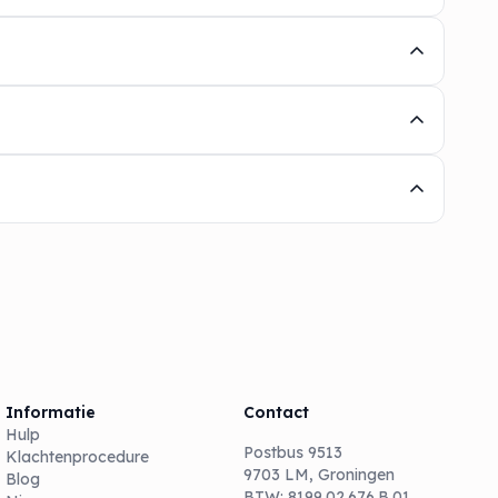
Informatie
Contact
Hulp
Postbus 9513
Klachtenprocedure
9703 LM, Groningen
Blog
BTW: 8199.02.676.B.01