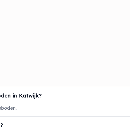
den in Katwijk?
eboden.
k?