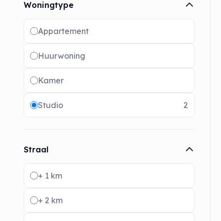
Woningtype
Radio buttons
Appartement
Huurwoning
Kamer
Studio
2
Straal
Radio buttons
+ 1 km
+ 2 km