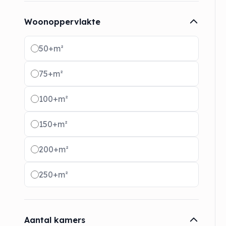
Woonoppervlakte
Radio buttons
50+m²
75+m²
100+m²
150+m²
200+m²
250+m²
Aantal kamers