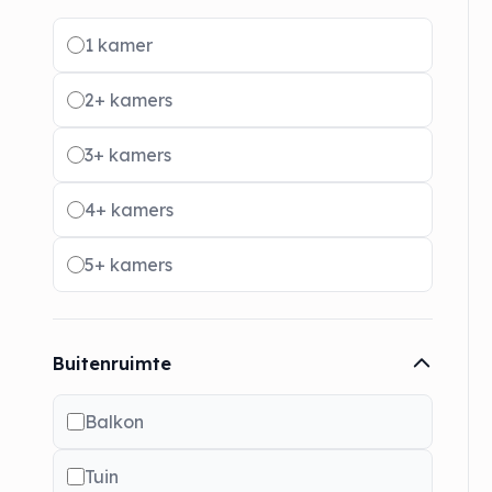
Radio buttons
1 kamer
2+ kamers
3+ kamers
4+ kamers
5+ kamers
Buitenruimte
Balkon
Tuin