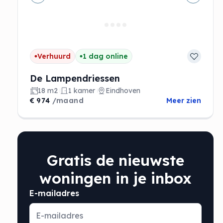
Vorige
Volgen
Verhuurd
1 dag online
De Lampendriessen
18 m2
1 kamer
Eindhoven
€ 974
/maand
Meer zien
Gratis de nieuwste
woningen in je inbox
E-mailadres