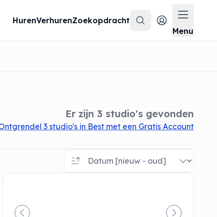
Huren
Verhuren
Zoekopdracht
Zoeken
Menu op
Menu
Er zijn 3 studio's gevonden
Ontgrendel 3 studio's in Best met een Gratis Account