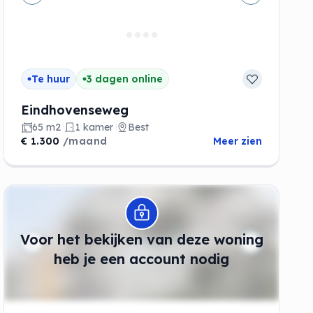
de
Vorige
Volgende
Te huur
3 dagen online
Eindhovenseweg
65 m2
1 kamer
Best
€ 1.300
/maand
Meer zien
Modal openen
Voor het bekijken van deze woning
heb je een account nodig