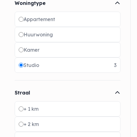
Woningtype
Radio buttons
Appartement
Huurwoning
Kamer
Studio
3
Straal
Radio buttons
+ 1 km
+ 2 km