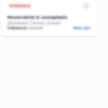
Onbekend
Woonruimte in woonplaats
Onbekend
Kamers
Plaats
Onbekend
/maand
Meer zien