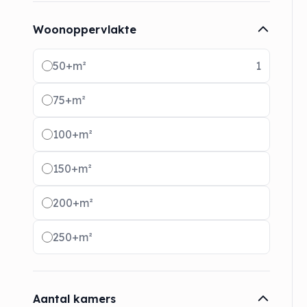
Woonoppervlakte
Radio buttons
50+m²
1
75+m²
100+m²
150+m²
200+m²
250+m²
Aantal kamers