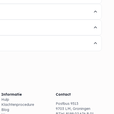
Informatie
Contact
Hulp
Postbus 9513
Klachtenprocedure
9703 LM, Groningen
Blog
BTW: 8199.02.676.B.01