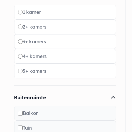
Radio buttons
1 kamer
2+ kamers
3+ kamers
4+ kamers
5+ kamers
Buitenruimte
Balkon
Tuin