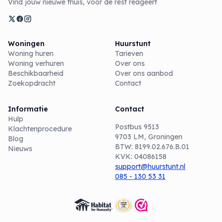
Vind jouw nieuwe thuis, vóór de rest reageert
Woningen
Huurstunt
Woning huren
Tarieven
Woning verhuren
Over ons
Beschikbaarheid
Over ons aanbod
Zoekopdracht
Contact
Informatie
Contact
Hulp
Postbus 9513
Klachtenprocedure
9703 LM, Groningen
Blog
BTW: 8199.02.676.B.01
Nieuws
KVK: 04086158
support@huurstunt.nl
085 - 130 53 31