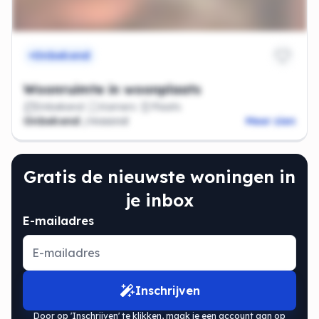
Onbekend
Woonruimte in woonplaats
Onbekend
Kamers
Plaats
Onbekend
/maand
Meer zien
Gratis de nieuwste woningen in
je inbox
E-mailadres
Inschrijven
Door op 'Inschrijven' te klikken, maak je een account aan op