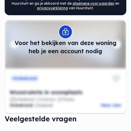
Huurstunt en ga je akkoord met de
algemene voorwaarden
en
privacyverklaring
van Huurstunt.
Modal openen
Voor het bekijken van deze woning
heb je een account nodig
Onbekend
Woonruimte in woonplaats
Onbekend
Kamers
Plaats
Onbekend
/maand
Meer zien
Veelgestelde vragen