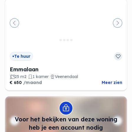
Vorige
Volge
Te huur
Emmalaan
25 m2
1 kamer
Veenendaal
€ 650
/maand
Meer zien
Modal openen
Voor het bekijken van deze woning
heb je een account nodig