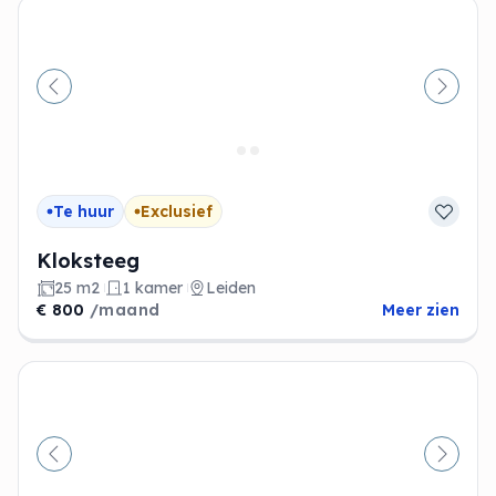
Vorige
Volge
Te huur
Exclusief
Kloksteeg
25 m2
1 kamer
Leiden
€ 800
/maand
Meer zien
Vorige
Volge