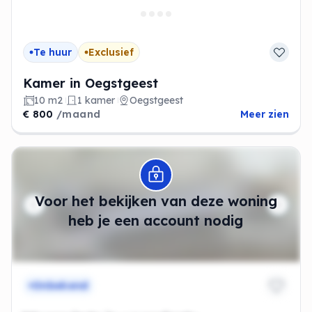
Te huur
Exclusief
Kamer in Oegstgeest
10 m2
1 kamer
Oegstgeest
€ 800
/maand
Meer zien
Modal openen
Voor het bekijken van deze woning
heb je een account nodig
Onbekend