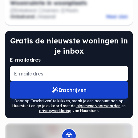
Woonruimte in woonplaats
Onbekend
Kamers
Plaats
Onbekend
/maand
Meer zien
Gratis de nieuwste woningen in
je inbox
E-mailadres
Inschrijven
Door op 'Inschrijven' te klikken, maak je een account aan op
Huurstunt en ga je akkoord met de
algemene voorwaarden
en
privacyverklaring
van Huurstunt.
Modal openen