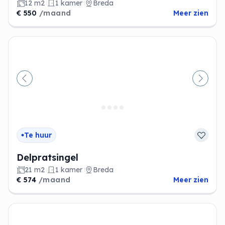
12 m2
1 kamer
Breda
€ 550
/maand
Meer zien
Vorige
Volge
Te huur
Delpratsingel
21 m2
1 kamer
Breda
€ 574
/maand
Meer zien