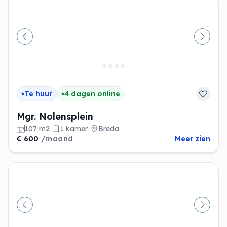
Vorige
Volge
Te huur
4 dagen online
Mgr. Nolensplein
107 m2
1 kamer
Breda
€ 600
/maand
Meer zien
Vorige
Volge