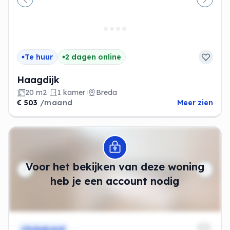
Vorige
Volge
Te huur
2 dagen online
Haagdijk
20 m2
1 kamer
Breda
€ 503
/maand
Meer zien
Modal openen
Voor het bekijken van deze woning
heb je een account nodig
Onbekend