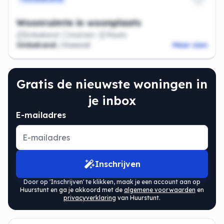
Woonruimte in woonplaats
Onbekend
Kamers
Plaats
Onbekend
/maand
Meer zien
Gratis de nieuwste woningen in
je inbox
E-mailadres
Inschrijven
Door op 'Inschrijven' te klikken, maak je een account aan op
Huurstunt en ga je akkoord met de
algemene voorwaarden
en
privacyverklaring
van Huurstunt.