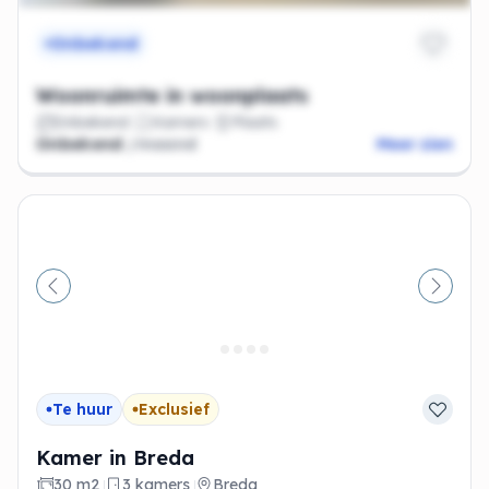
Onbekend
Woonruimte in woonplaats
Onbekend
Kamers
Plaats
Onbekend
/maand
Meer zien
Vorige
Volge
Te huur
Exclusief
Kamer in Breda
30 m2
3 kamers
Breda