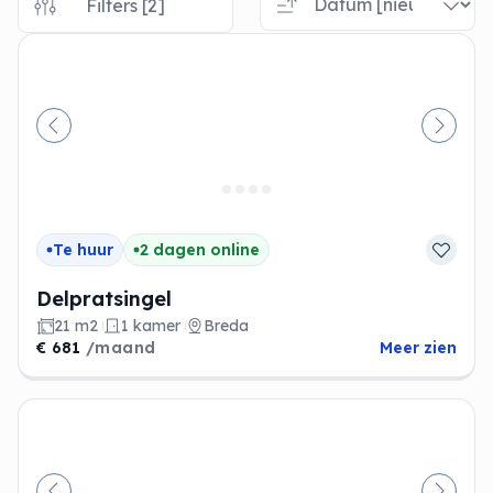
Filters [2]
Vorige
Volge
Te huur
2 dagen online
Delpratsingel
21 m2
1 kamer
Breda
€ 681
/maand
Meer zien