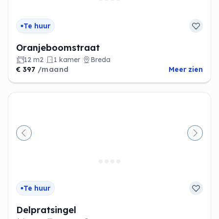
Te huur
Oranjeboomstraat
12 m2
1 kamer
Breda
€ 397
/maand
Meer zien
Vorige
Volge
Te huur
Delpratsingel