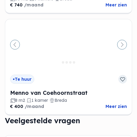
€ 740
/maand
Meer zien
Vorige
Volge
Te huur
Menno van Coehoornstraat
8 m2
1 kamer
Breda
€ 400
/maand
Meer zien
Veelgestelde vragen