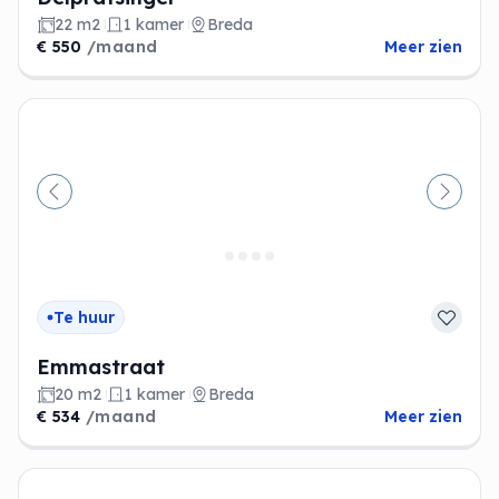
22 m2
1 kamer
Breda
€ 550
/maand
Meer zien
Vorige
Volge
Te huur
Emmastraat
20 m2
1 kamer
Breda
€ 534
/maand
Meer zien