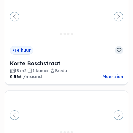
Vorige
Volge
Te huur
Korte Boschstraat
18 m2
1 kamer
Breda
€ 566
/maand
Meer zien
Vorige
Volge