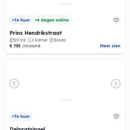
Te huur
4 dagen online
Prins Hendrikstraat
15 m2
1 kamer
Breda
€ 735
/maand
Meer zien
Vorige
Volge
Te huur
Delpratsingel