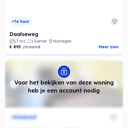
Te huur
Daalseweg
17 m2
1 kamer
Nijmegen
€ 895
/maand
Meer zien
Modal openen
Voor het bekijken van deze woning
heb je een account nodig
Onbekend