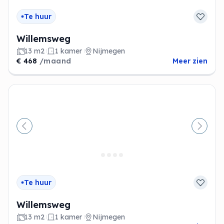
Te huur
Willemsweg
13 m2
1 kamer
Nijmegen
€ 468
/maand
Meer zien
Vorige
Volge
Te huur
Willemsweg
13 m2
1 kamer
Nijmegen