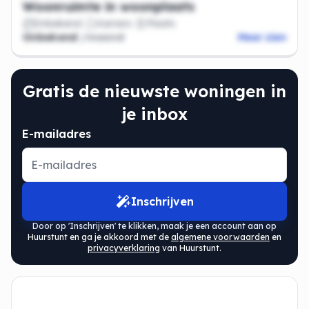
Woonruimte in woonplaats
Onbekend
Kamers
Plaats
Onbekend
/maand
Meer zien
Gratis de nieuwste woningen in
je inbox
E-mailadres
Inschrijven
Door op 'Inschrijven' te klikken, maak je een account aan op
Huurstunt en ga je akkoord met de
algemene voorwaarden
en
privacyverklaring
van Huurstunt.