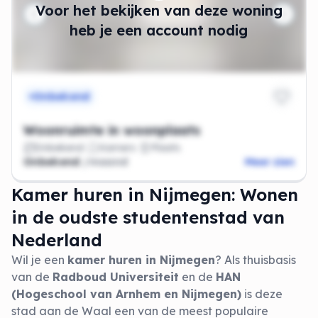
Voor het bekijken van deze woning
heb je een account nodig
Onbekend
Woonruimte in woonplaats
Onbekend
Kamers
Plaats
Onbekend
/maand
Meer zien
Kamer huren in Nijmegen: Wonen
in de oudste studentenstad van
Nederland
Wil je een
kamer huren in Nijmegen
? Als thuisbasis
van de
Radboud Universiteit
en de
HAN
(Hogeschool van Arnhem en Nijmegen)
is deze
stad aan de Waal een van de meest populaire