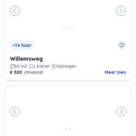
Vorige
Volge
Te huur
Willemsweg
16 m2
1 kamer
Nijmegen
€ 520
/maand
Meer zien
Vorige
Volge