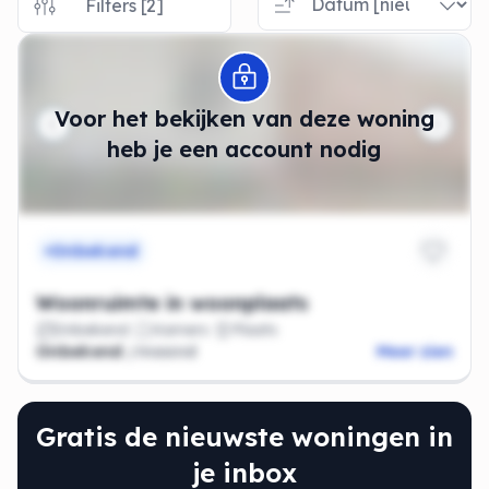
Filters [2]
Modal openen
Voor het bekijken van deze woning
heb je een account nodig
Onbekend
Woonruimte in woonplaats
Onbekend
Kamers
Plaats
Onbekend
/maand
Meer zien
Gratis de nieuwste woningen in
je inbox