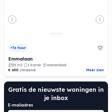
Vorige
Volge
Te huur
Emmalaan
25 m2
1 kamer
Veenendaal
€ 650
/maand
Meer zien
Gratis de nieuwste woningen in
je inbox
E-mailadres