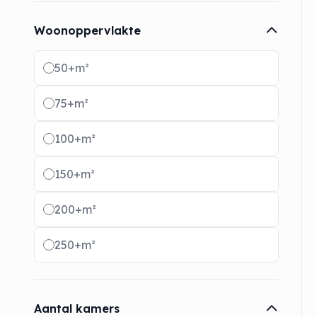
Woonoppervlakte
Radio buttons
50+m²
75+m²
100+m²
150+m²
200+m²
250+m²
Aantal kamers