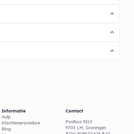
Informatie
Contact
Hulp
Postbus 9513
Klachtenprocedure
9703 LM, Groningen
Blog
BTW: 8199.02.676.B.01