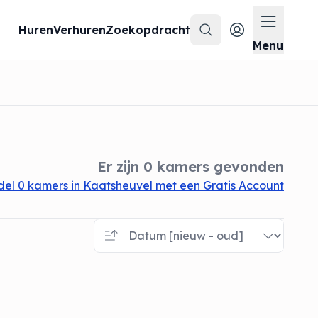
Huren
Verhuren
Zoekopdracht
Zoeken
Menu op
Menu
Er zijn 0 kamers gevonden
el 0 kamers in Kaatsheuvel met een Gratis Account