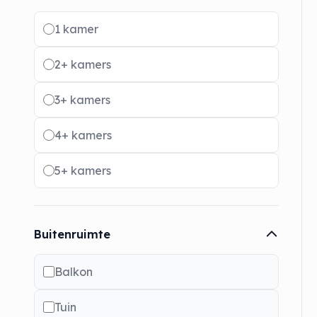
Radio buttons
1 kamer
2+ kamers
3+ kamers
4+ kamers
5+ kamers
Buitenruimte
Balkon
Tuin