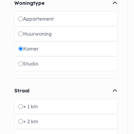
Woningtype
Radio buttons
Appartement
Huurwoning
Kamer
Studio
Straal
Radio buttons
+ 1 km
+ 2 km