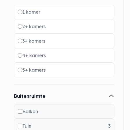
Radio buttons
1 kamer
2+ kamers
3+ kamers
4+ kamers
5+ kamers
Buitenruimte
Balkon
Tuin
3