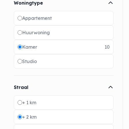
Woningtype
Radio buttons
Appartement
Huurwoning
Kamer
10
Studio
Straal
Radio buttons
+ 1 km
+ 2 km