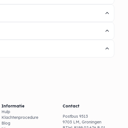
Informatie
Contact
Hulp
Postbus 9513
Klachtenprocedure
9703 LM, Groningen
Blog
BTW: 8199.02.676.B.01