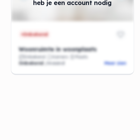
heb je een account nodig
Onbekend
Woonruimte in woonplaats
Onbekend
Kamers
Plaats
Onbekend
/maand
Meer zien