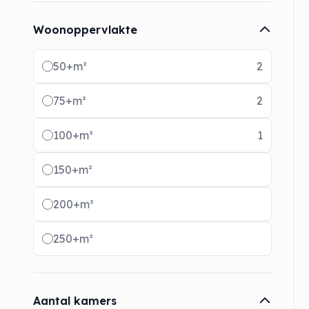
Woonoppervlakte
Radio buttons
50+m²
2
75+m²
2
100+m²
1
150+m²
200+m²
250+m²
Aantal kamers