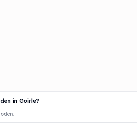
en in Goirle?
boden.