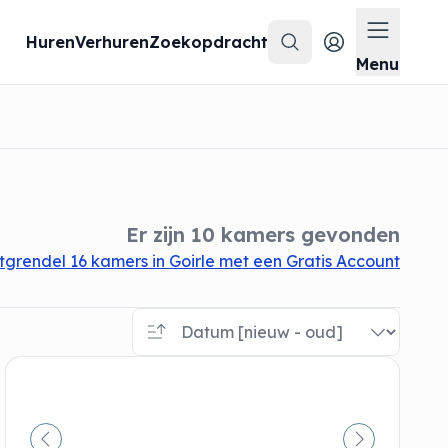
Huren
Verhuren
Zoekopdracht
Zoeken
Menu op
Menu
Er zijn 10 kamers gevonden
tgrendel 16 kamers in Goirle met een Gratis Account