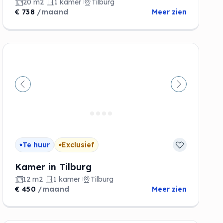
20 m2
1 kamer
Tilburg
€ 738
/maand
Meer zien
de
Vorige
Volgende
Te huur
Exclusief
Kamer in Tilburg
12 m2
1 kamer
Tilburg
€ 450
/maand
Meer zien