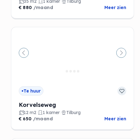
35 m2
1 kamer
Tilburg
€ 880
/maand
Meer zien
Vorige
Volgen
Te huur
Korvelseweg
12 m2
1 kamer
Tilburg
€ 650
/maand
Meer zien