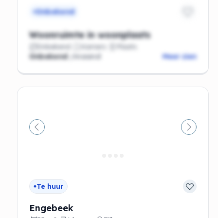
Onbekend
Woonruimte in woonplaats
Onbekend
Kamers
Plaats
Onbekend
/maand
Meer zien
Vorige
Volgen
Te huur
Engebeek