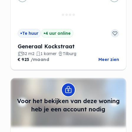
Vorige
Volgen
Te huur
4 uur online
Generaal Kockstraat
32 m2
1 kamer
Tilburg
€ 923
/maand
Meer zien
Modal openen
Voor het bekijken van deze woning
heb je een account nodig