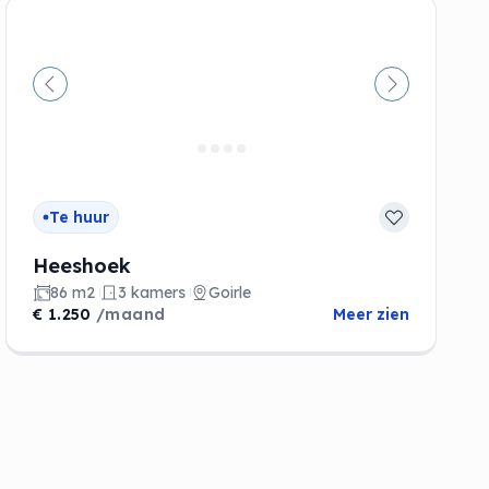
de
Vorige
Volgende
Te huur
Heeshoek
86 m2
3 kamers
Goirle
€ 1.250
/maand
Meer zien