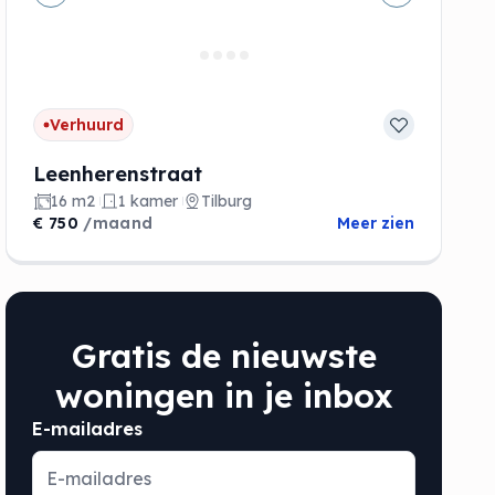
de
Vorige
Volgende
Verhuurd
Leenherenstraat
16 m2
1 kamer
Tilburg
€ 750
/maand
Meer zien
Gratis de nieuwste
woningen in je inbox
E-mailadres