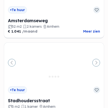
Te huur
Amsterdamseweg
52 m2
2 kamers
Arnhem
€ 1.041
/maand
Meer zien
Vorige
Volge
Te huur
Stadhoudersstraat
5 m2
1 kamer
Arnhem