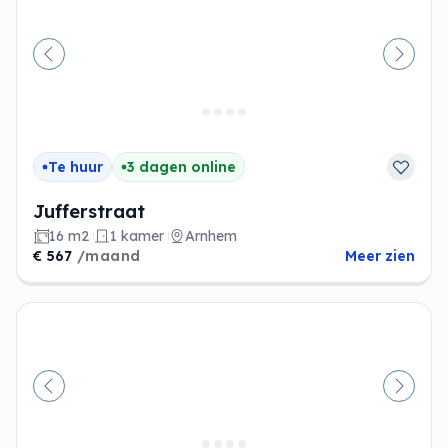
Vorige
Volge
Te huur
3 dagen online
Jufferstraat
16 m2
1 kamer
Arnhem
€ 567
/maand
Meer zien
Vorige
Volge