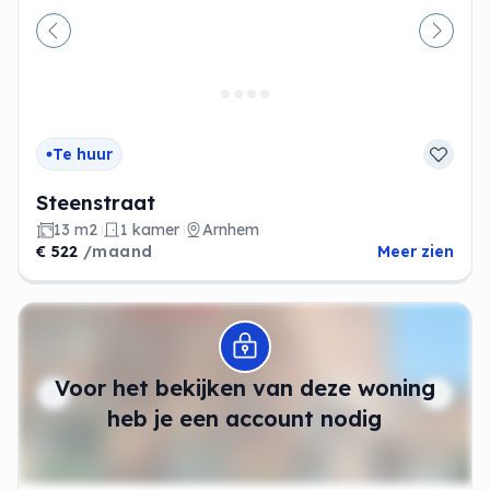
Vorige
Volge
Te huur
Steenstraat
13 m2
1 kamer
Arnhem
€ 522
/maand
Meer zien
Modal openen
Voor het bekijken van deze woning
heb je een account nodig