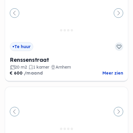
Vorige
Volge
Te huur
Renssenstraat
20 m2
1 kamer
Arnhem
€ 600
/maand
Meer zien
Vorige
Volge