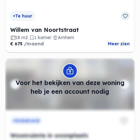
Te huur
Willem van Noortstraat
18 m2
1 kamer
Arnhem
€ 675
/maand
Meer zien
Modal openen
Voor het bekijken van deze woning
heb je een account nodig
Onbekend
Woonruimte in woonplaats