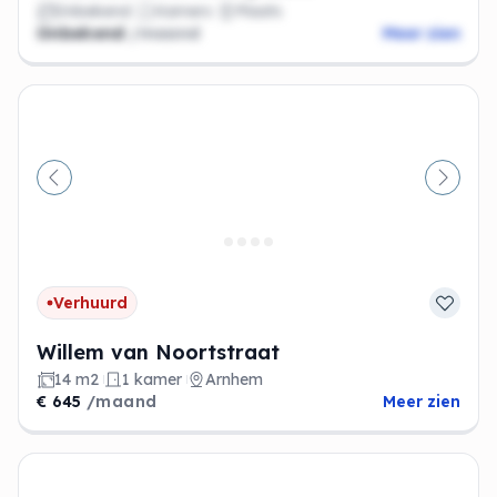
Onbekend
Kamers
Plaats
Onbekend
/maand
Meer zien
Vorige
Volge
Verhuurd
Willem van Noortstraat
14 m2
1 kamer
Arnhem
€ 645
/maand
Meer zien