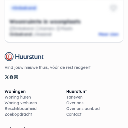
Onbekend
Woonruimte in woonplaats
Onbekend
Kamers
Plaats
Onbekend
/maand
Meer zien
Vind jouw nieuwe thuis, vóór de rest reageert
Woningen
Huurstunt
Woning huren
Tarieven
Woning verhuren
Over ons
Beschikbaarheid
Over ons aanbod
Zoekopdracht
Contact