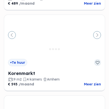
€ 489
/maand
Meer zien
Vorige
Volge
Te huur
Korenmarkt
19 m2
4 kamers
Arnhem
€ 593
/maand
Meer zien