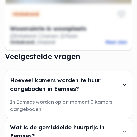
Onbekend
Woonruimte in woonplaats
Onbekend
Kamers
Plaats
Onbekend
/maand
Meer zien
Veelgestelde vragen
Hoeveel kamers worden te huur
aangeboden in Eemnes?
In Eemnes worden op dit moment 0 kamers
aangeboden.
Wat is de gemiddelde huurprijs in
Eemnes?