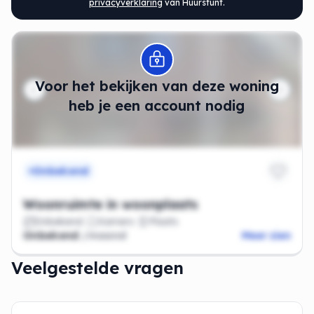
privacyverklaring
van Huurstunt.
Modal openen
Voor het bekijken van deze woning
heb je een account nodig
Onbekend
Woonruimte in woonplaats
Onbekend
Kamers
Plaats
Onbekend
/maand
Meer zien
Veelgestelde vragen