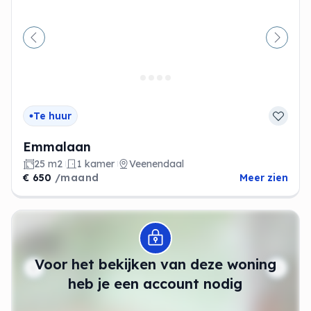
Vorige
Volge
Te huur
Emmalaan
25 m2
1 kamer
Veenendaal
€ 650
/maand
Meer zien
Modal openen
Voor het bekijken van deze woning
heb je een account nodig