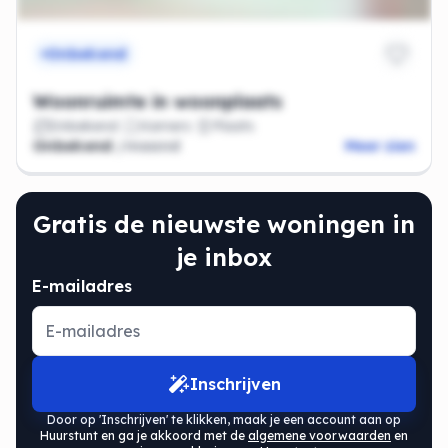
Onbekend
Woonruimte in woonplaats
Onbekend
Kamers
Plaats
Onbekend
/maand
Meer zien
Gratis de nieuwste woningen in
je inbox
E-mailadres
Inschrijven
Door op 'Inschrijven' te klikken, maak je een account aan op
Huurstunt en ga je akkoord met de
algemene voorwaarden
en