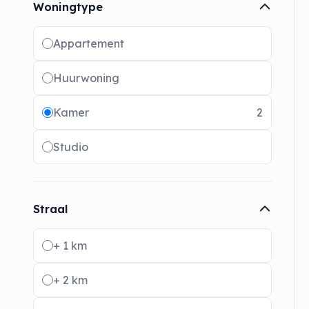
Woningtype
Radio buttons
Appartement
Huurwoning
Kamer
2
Studio
Straal
Radio buttons
+ 1 km
+ 2 km