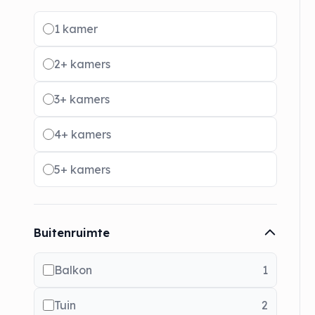
Radio buttons
1 kamer
2+ kamers
3+ kamers
4+ kamers
5+ kamers
Buitenruimte
Balkon
1
Tuin
2