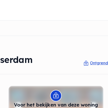
sserdam
Ontgrende
Modal openen
Voor het bekijken van deze woning