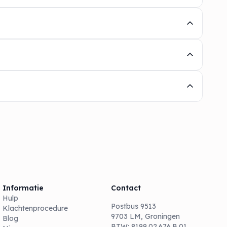
Informatie
Contact
Hulp
Postbus 9513
Klachtenprocedure
9703 LM, Groningen
Blog
BTW: 8199.02.676.B.01