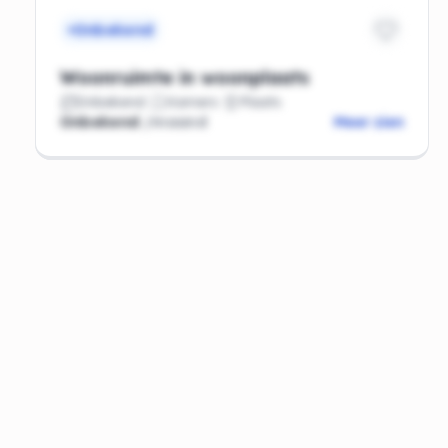
Onbekend
Woonruimte in woonplaats
Onbekend
Kamers
Plaats
Onbekend
/maand
Meer zien