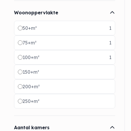
Woonoppervlakte
Radio buttons
50+m²
1
75+m²
1
100+m²
1
150+m²
200+m²
250+m²
Aantal kamers