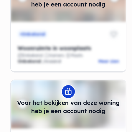
heb je een account nodig
Onbekend
Woonruimte in woonplaats
Onbekend
Kamers
Plaats
Onbekend
/maand
Meer zien
Modal openen
Voor het bekijken van deze woning
heb je een account nodig