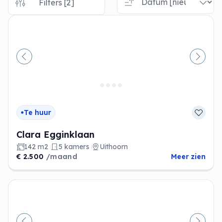
Filters [2]
Vorige
Volge
Te huur
Clara Egginklaan
142 m2
5 kamers
Uithoorn
€ 2.500
/maand
Meer zien