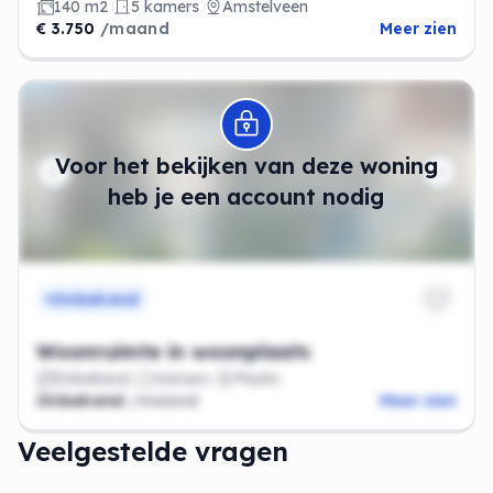
140 m2
5 kamers
Amstelveen
€ 3.750
/maand
Meer zien
Modal openen
Voor het bekijken van deze woning
heb je een account nodig
Onbekend
Woonruimte in woonplaats
Onbekend
Kamers
Plaats
Onbekend
/maand
Meer zien
Veelgestelde vragen