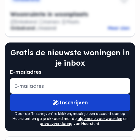
Woonruimte in woonplaats
Onbekend
Kamers
Plaats
Onbekend
/maand
Meer zien
Gratis de nieuwste woningen in
je inbox
E-mailadres
Inschrijven
Door op 'Inschrijven' te klikken, maak je een account aan op
Huurstunt en ga je akkoord met de
algemene voorwaarden
en
privacyverklaring
van Huurstunt.