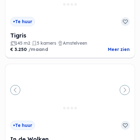
Te huur
Tigris
145 m2
5 kamers
Amstelveen
€ 3.250
/maand
Meer zien
Vorige
Volge
Te huur
In de Wolken