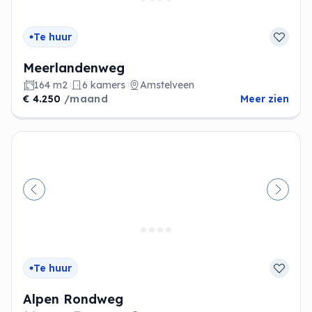
Te huur
Meerlandenweg
164 m2
6 kamers
Amstelveen
€ 4.250
/maand
Meer zien
Vorige
Volge
Te huur
Alpen Rondweg