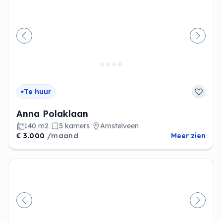
Vorige
Volge
Te huur
Anna Polaklaan
140 m2
5 kamers
Amstelveen
€ 3.000
/maand
Meer zien
Vorige
Volge