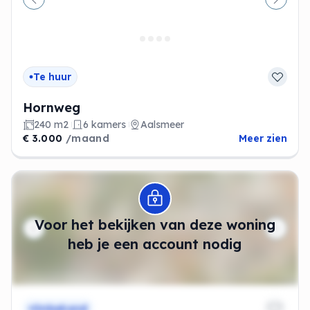
Vorige
Volge
Te huur
Hornweg
240 m2
6 kamers
Aalsmeer
€ 3.000
/maand
Meer zien
Modal openen
Voor het bekijken van deze woning
heb je een account nodig
Onbekend