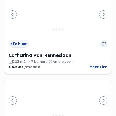
Vorige
Volge
Te huur
Catharina van Renneslaan
203 m2
7 kamers
Amstelveen
€ 5.500
/maand
Meer zien
Vorige
Volge