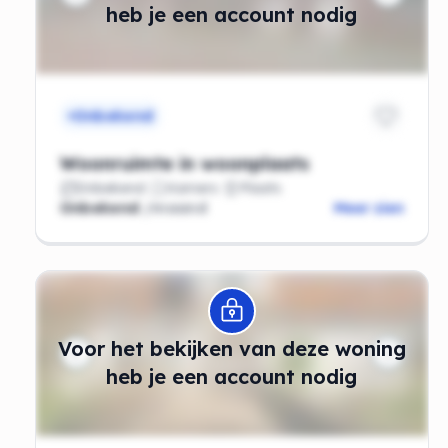
heb je een account nodig
Onbekend
Woonruimte in woonplaats
Onbekend
Kamers
Plaats
Onbekend
/maand
Meer zien
Modal openen
Voor het bekijken van deze woning
heb je een account nodig