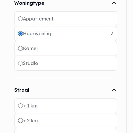
Woningtype
Radio buttons
Appartement
Huurwoning
2
Kamer
Studio
Straal
Radio buttons
+ 1 km
+ 2 km