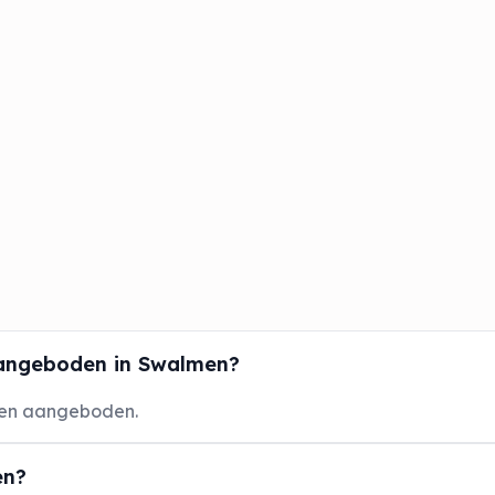
angeboden in Swalmen?
gen aangeboden.
en?