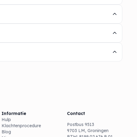
Informatie
Contact
Hulp
Postbus 9513
Klachtenprocedure
9703 LM, Groningen
Blog
BTW: 8199.02.676.B.01