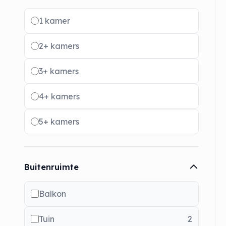
Radio buttons
1 kamer
2+ kamers
3+ kamers
4+ kamers
5+ kamers
Buitenruimte
Balkon
Tuin
2