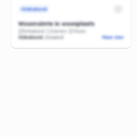
Onbekend
Woonruimte in woonplaats
Onbekend
Kamers
Plaats
Onbekend
/maand
Meer zien