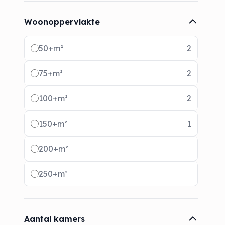
Woonoppervlakte
Radio buttons
50+m²
2
75+m²
2
100+m²
2
150+m²
1
200+m²
250+m²
Aantal kamers