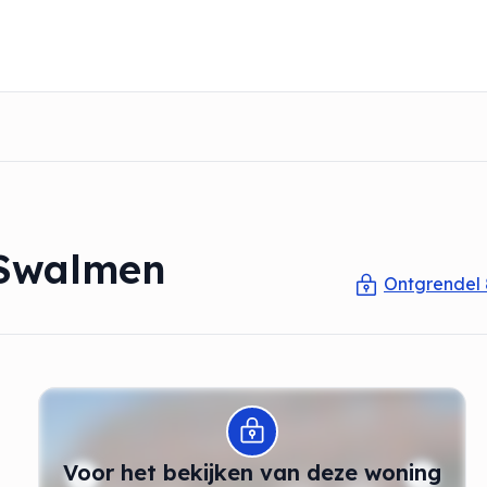
 Swalmen
Ontgrendel 
Modal openen
Voor het bekijken van deze woning