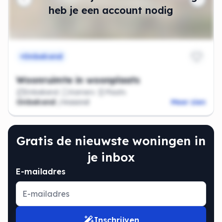
heb je een account nodig
Onbekend
Woonruimte in woonplaats
Onbekend
Kamers
Plaats
Onbekend
/maand
Meer zien
Gratis de nieuwste woningen in
je inbox
E-mailadres
Inschrijven