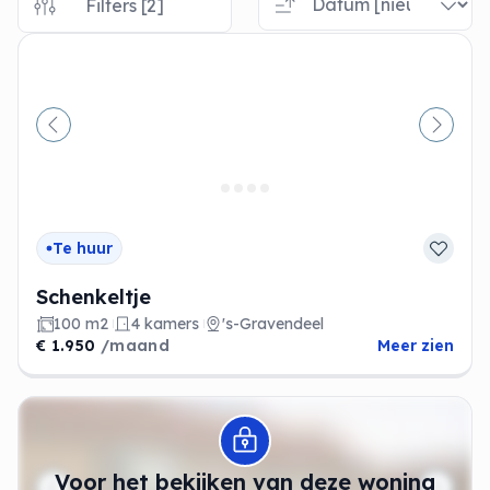
Filters [2]
Vorige
Volge
Te huur
Schenkeltje
100 m2
4 kamers
's-Gravendeel
€ 1.950
/maand
Meer zien
Modal openen
Voor het bekijken van deze woning