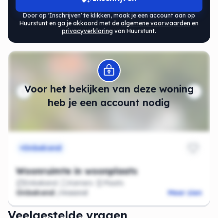
Door op 'Inschrijven' te klikken, maak je een account aan op
Huurstunt en ga je akkoord met de
algemene voorwaarden
en
privacyverklaring
van Huurstunt.
Modal openen
Voor het bekijken van deze woning
heb je een account nodig
Onbekend
Woonruimte in woonplaats
Onbekend
Kamers
Plaats
Onbekend
/maand
Meer zien
Veelgestelde vragen