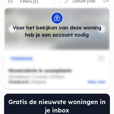
Filters [2]
Modal openen
Voor het bekijken van deze woning
heb je een account nodig
Onbekend
Woonruimte in woonplaats
Onbekend
Kamers
Plaats
Onbekend
/maand
Meer zien
Gratis de nieuwste woningen in
je inbox