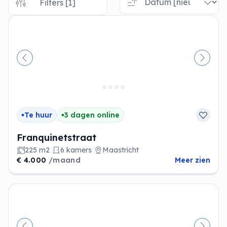
Filters [1]
Vorige
Volge
Te huur
3 dagen online
Franquinetstraat
225 m2
6 kamers
Maastricht
€ 4.000
/maand
Meer zien