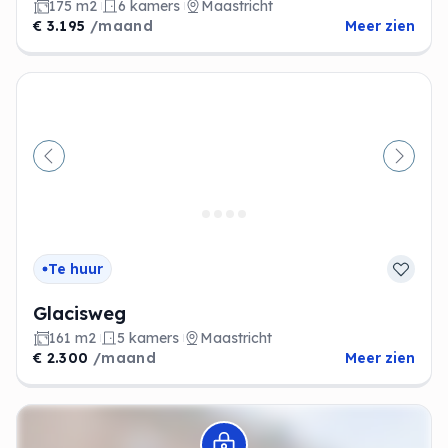
175 m2
6 kamers
Maastricht
€ 3.195
/maand
Meer zien
Vorige
Volge
Te huur
Glacisweg
161 m2
5 kamers
Maastricht
€ 2.300
/maand
Meer zien
Modal openen