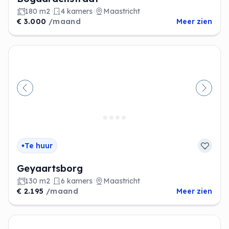
180 m2
4 kamers
Maastricht
€ 3.000
/maand
Meer zien
Vorige
Volge
Te huur
Geyaartsborg
130 m2
6 kamers
Maastricht
€ 2.195
/maand
Meer zien