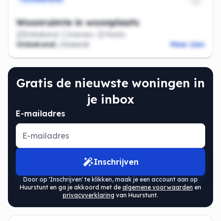
Woonruimte in woonplaats
Onbekend
Kamers
Plaats
Onbekend
/maand
Meer zien
Gratis de nieuwste woningen in
je inbox
E-mailadres
Inschrijven
Door op 'Inschrijven' te klikken, maak je een account aan op
Huurstunt en ga je akkoord met de
algemene voorwaarden
en
privacyverklaring
van Huurstunt.