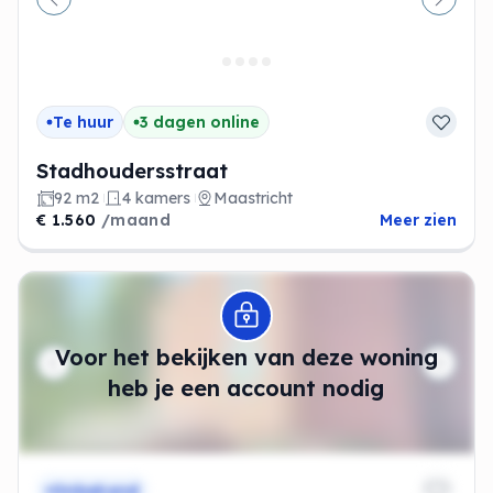
Vorige
Volge
Te huur
3 dagen online
Stadhoudersstraat
92 m2
4 kamers
Maastricht
€ 1.560
/maand
Meer zien
Modal openen
Voor het bekijken van deze woning
heb je een account nodig
Onbekend