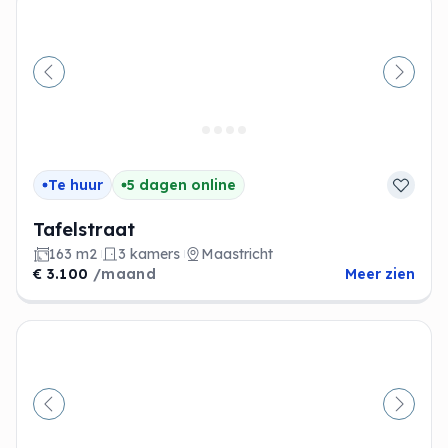
Vorige
Volge
Te huur
5 dagen online
Tafelstraat
163 m2
3 kamers
Maastricht
€ 3.100
/maand
Meer zien
Vorige
Volge