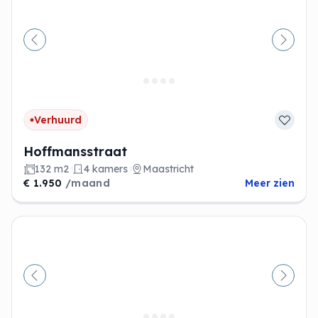
Vorige
Volge
Verhuurd
Hoffmansstraat
132 m2
4 kamers
Maastricht
€ 1.950
/maand
Meer zien
Vorige
Volge