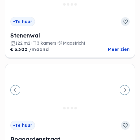
Te huur
Stenenwal
122 m2
3 kamers
Maastricht
€ 3.300
/maand
Meer zien
Vorige
Volge
Te huur
Bogaardenstraat