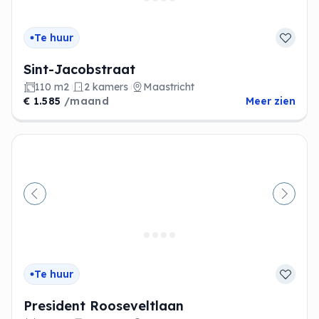
Te huur
Sint-Jacobstraat
110 m2
2 kamers
Maastricht
€ 1.585
/maand
Meer zien
Vorige
Volge
Te huur
President Rooseveltlaan