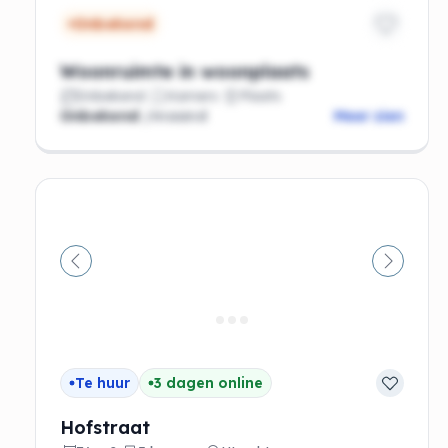
Onbekend
Woonruimte in woonplaats
Onbekend
Kamers
Plaats
Onbekend
/maand
Meer zien
Vorige
Volgen
Te huur
3 dagen online
Hofstraat