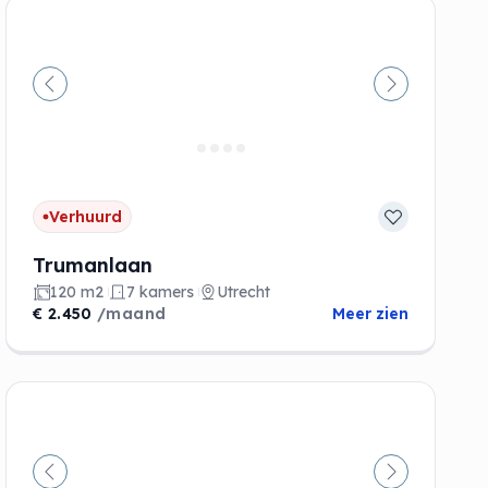
de
Vorige
Volgende
Verhuurd
Trumanlaan
120 m2
7 kamers
Utrecht
€ 2.450
/maand
Meer zien
de
Vorige
Volgende