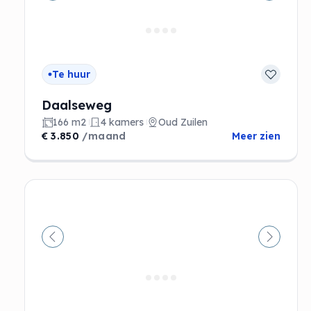
Te huur
Daalseweg
166 m2
4 kamers
Oud Zuilen
€ 3.850
/maand
Meer zien
Vorige
Volgen