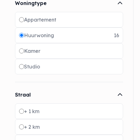
Woningtype
Radio buttons
Appartement
Huurwoning
16
Kamer
Studio
Straal
Radio buttons
+ 1 km
+ 2 km