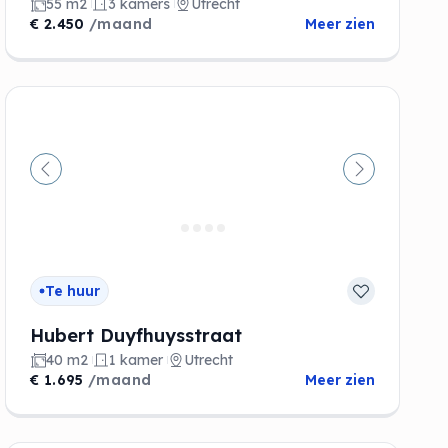
55 m2
3 kamers
Utrecht
€ 2.450
/maand
Meer zien
de
Vorige
Volgende
Te huur
Hubert Duyfhuysstraat
40 m2
1 kamer
Utrecht
€ 1.695
/maand
Meer zien