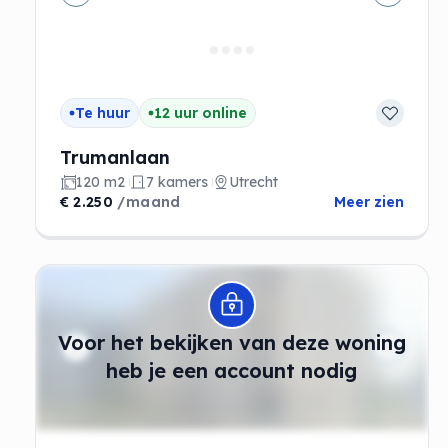
Vorige
Volgen
Te huur
12 uur online
Trumanlaan
120 m2
7 kamers
Utrecht
€ 2.250
/maand
Meer zien
Modal openen
Voor het bekijken van deze woning
heb je een account nodig