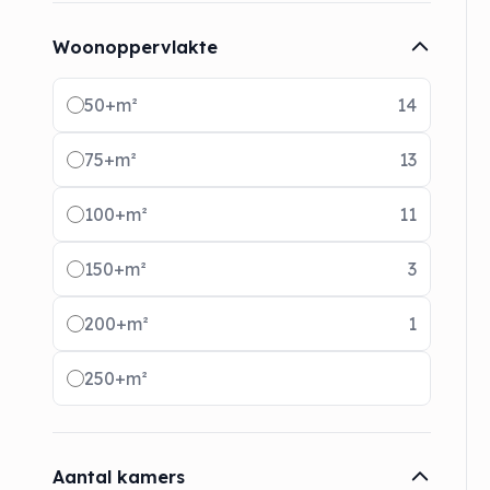
Woonoppervlakte
Radio buttons
50+m²
14
75+m²
13
100+m²
11
150+m²
3
200+m²
1
250+m²
Aantal kamers