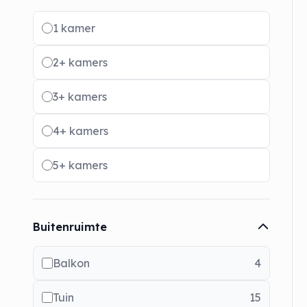
Radio buttons
1 kamer
2+ kamers
3+ kamers
4+ kamers
5+ kamers
Buitenruimte
Balkon
4
Tuin
15