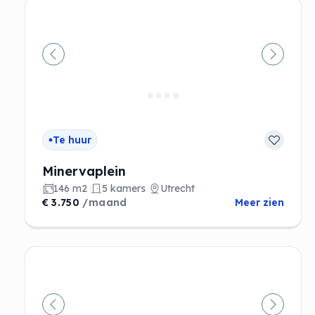
Vorige
Volgen
Te huur
Minervaplein
146 m2
5 kamers
Utrecht
€ 3.750
/maand
Meer zien
Vorige
Volgen