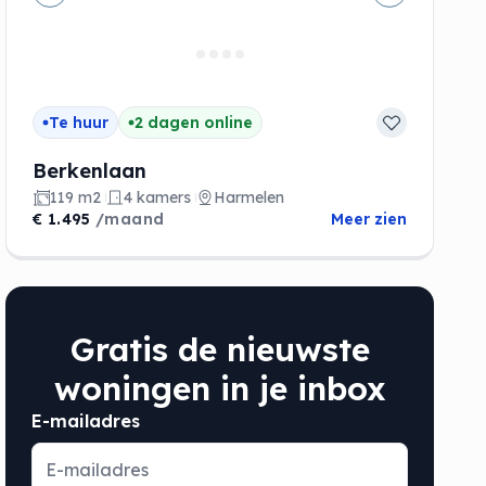
de
Vorige
Volgende
Te huur
2 dagen online
Berkenlaan
119 m2
4 kamers
Harmelen
€ 1.495
/maand
Meer zien
Gratis de nieuwste
woningen in je inbox
E-mailadres