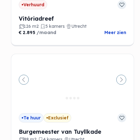
Verhuurd
Vitóriadreef
126 m2
5 kamers
Utrecht
€ 2.895
/maand
Meer zien
Vorige
Volgen
Te huur
Exclusief
Burgemeester van Tuyllkade
88 m2
4 kamers
Utrecht