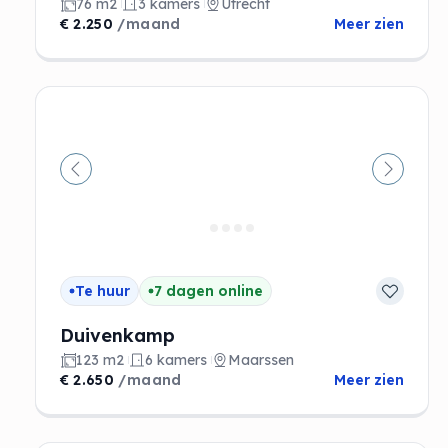
76 m2
3 kamers
Utrecht
€ 2.250
/maand
Meer zien
Vorige
Volgen
Te huur
7 dagen online
Duivenkamp
123 m2
6 kamers
Maarssen
€ 2.650
/maand
Meer zien