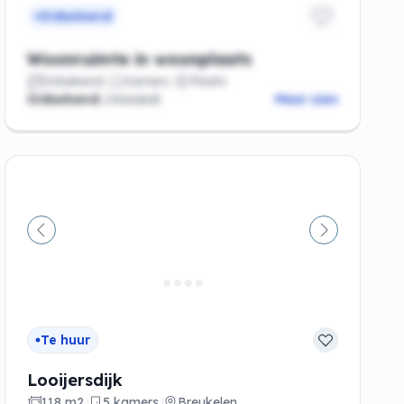
Onbekend
Woonruimte in woonplaats
Onbekend
Kamers
Plaats
Onbekend
/maand
Meer zien
de
Vorige
Volgende
Te huur
Looijersdijk
118 m2
5 kamers
Breukelen