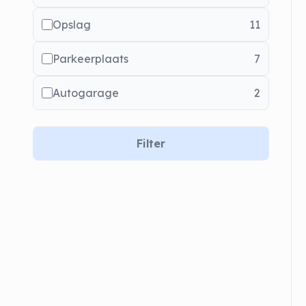
Opslag
11
Parkeerplaats
7
Autogarage
2
Filter