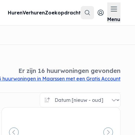
Huren
Verhuren
Zoekopdracht
Zoeken
Menu op
Menu
Er zijn 16 huurwoningen gevonden
5 huurwoningen in Maarssen met een Gratis Account