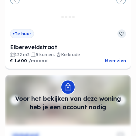
Vorige
Volge
Te huur
Elbereveldstraat
122 m2
5 kamers
Kerkrade
€ 1.600
/maand
Meer zien
Modal openen
Voor het bekijken van deze woning
heb je een account nodig
Onbekend