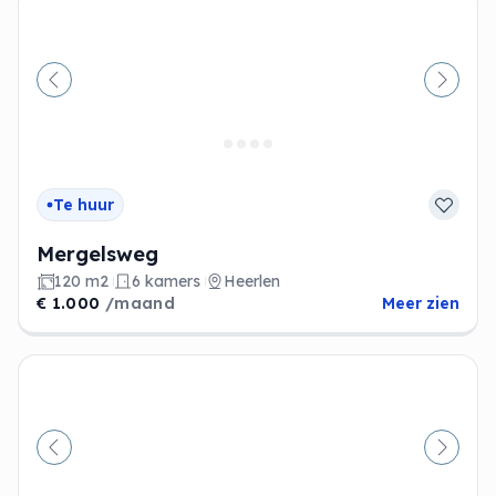
Vorige
Volge
Te huur
Mergelsweg
120 m2
6 kamers
Heerlen
€ 1.000
/maand
Meer zien
Vorige
Volge