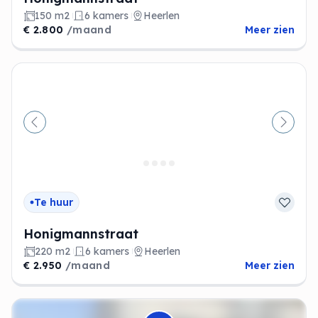
150 m2
6 kamers
Heerlen
€ 2.800
/maand
Meer zien
Vorige
Volge
Te huur
Honigmannstraat
220 m2
6 kamers
Heerlen
€ 2.950
/maand
Meer zien