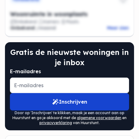
Woonruimte in woonplaats
Onbekend
Kamers
Plaats
Onbekend
/maand
Meer zien
Gratis de nieuwste woningen in
je inbox
E-mailadres
Inschrijven
Door op 'Inschrijven' te klikken, maak je een account aan op
Huurstunt en ga je akkoord met de
algemene voorwaarden
en
privacyverklaring
van Huurstunt.