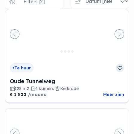
Filters [2]
Vorige
Volge
Te huur
Oude Tunnelweg
128 m2
4 kamers
Kerkrade
€ 1.500
/maand
Meer zien