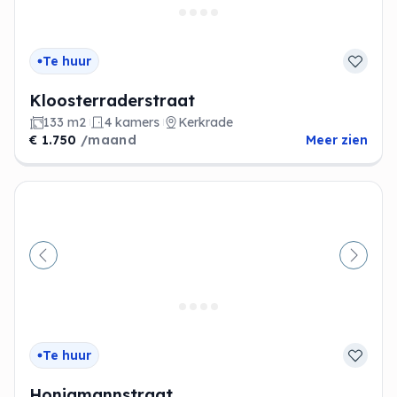
Te huur
Kloosterraderstraat
133 m2
4 kamers
Kerkrade
€ 1.750
/maand
Meer zien
Vorige
Volge
Te huur
Honigmannstraat