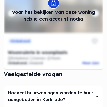
Modal openen
Voor het bekijken van deze woning
heb je een account nodig
Onbekend
Woonruimte in woonplaats
Onbekend
Kamers
Plaats
Onbekend
/maand
Meer zien
Veelgestelde vragen
Hoeveel huurwoningen worden te huur
aangeboden in Kerkrade?