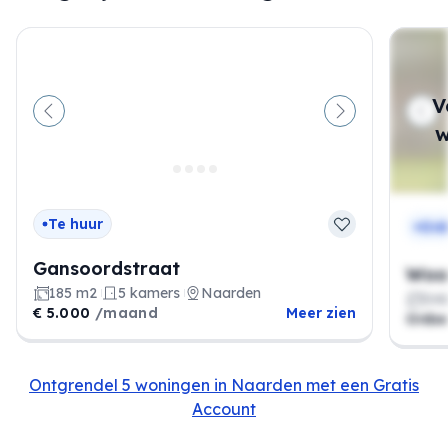
V
Vorige
Volgende
w
Te huur
On
Gansoordstraat
Woon
185 m2
5 kamers
Naarden
On
€ 5.000
/maand
Meer zien
Onb
Ontgrendel 5 woningen in Naarden met een Gratis
Account