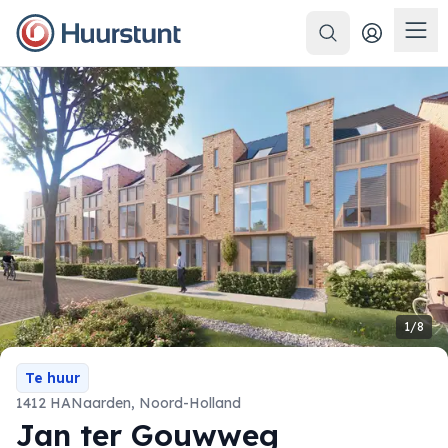
Zoeken
Men
1/8
Te huur
1412 HA
Naarden
,
Noord-Holland
Jan ter Gouwweg