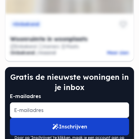
Onbekend
Woonruimte in woonplaats
Onbekend
Kamers
Plaats
Onbekend
/maand
Meer zien
Gratis de nieuwste woningen in
je inbox
E-mailadres
Inschrijven
Door op 'Inschrijven' te klikken, maak je een account aan op