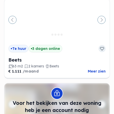
Vorige
Volge
Te huur
3 dagen online
Beets
63 m2
2 kamers
Beets
€ 1.111
/maand
Meer zien
Modal openen
Voor het bekijken van deze woning
heb je een account nodig