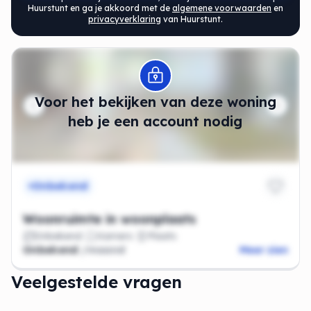
Huurstunt en ga je akkoord met de
algemene voorwaarden
en
privacyverklaring
van Huurstunt.
Modal openen
Voor het bekijken van deze woning
heb je een account nodig
Onbekend
Woonruimte in woonplaats
Onbekend
Kamers
Plaats
Onbekend
/maand
Meer zien
Veelgestelde vragen