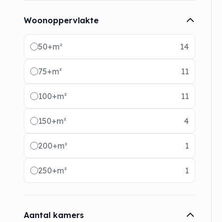
Woonoppervlakte
Radio buttons
50+m²
14
75+m²
11
100+m²
11
150+m²
4
200+m²
1
250+m²
1
Aantal kamers