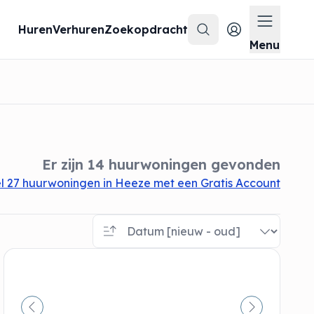
Huren
Verhuren
Zoekopdracht
Zoeken
Menu op
Menu
Er zijn 14 huurwoningen gevonden
l 27 huurwoningen in Heeze met een Gratis Account