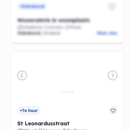
Onbekend
Woonruimte in woonplaats
Onbekend
Kamers
Plaats
Onbekend
/maand
Meer zien
Vorige
Volgen
Te huur
St Leonardusstraat