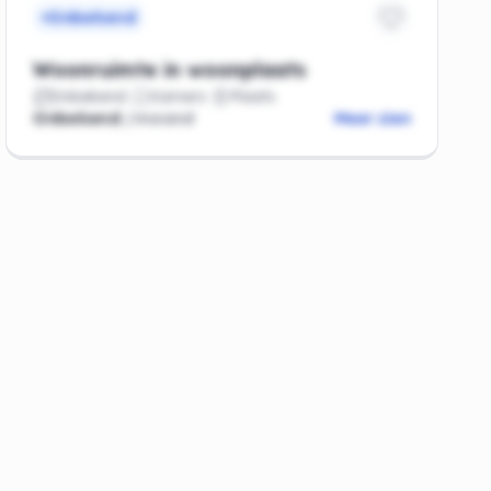
Onbekend
Woonruimte in woonplaats
Onbekend
Kamers
Plaats
Onbekend
/maand
Meer zien
de