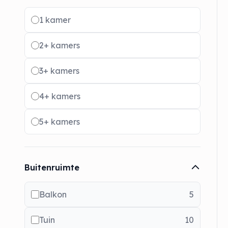
Radio buttons
1 kamer
2+ kamers
3+ kamers
4+ kamers
5+ kamers
Buitenruimte
Balkon
5
Tuin
10