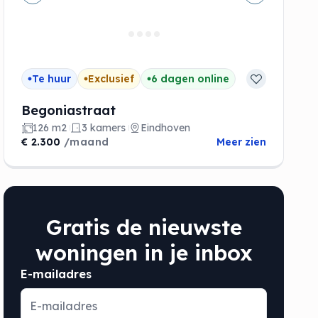
de
Vorige
Volgende
Te huur
Exclusief
6 dagen online
Begoniastraat
126 m2
3 kamers
Eindhoven
€ 2.300
/maand
Meer zien
Gratis de nieuwste
woningen in je inbox
E-mailadres