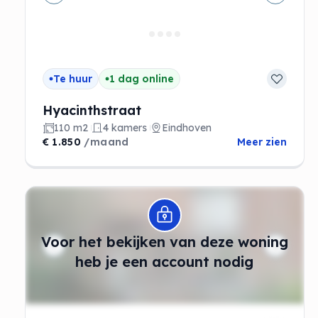
Vorige
Volgen
Te huur
1 dag online
Hyacinthstraat
110 m2
4 kamers
Eindhoven
€ 1.850
/maand
Meer zien
Modal openen
Voor het bekijken van deze woning
heb je een account nodig