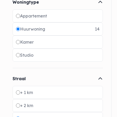
Woningtype
Radio buttons
Appartement
Huurwoning
14
Kamer
Studio
Straal
Radio buttons
+ 1 km
+ 2 km