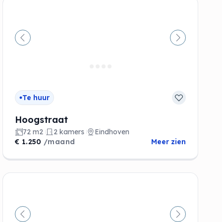
de
Vorige
Volgende
Te huur
Hoogstraat
72 m2
2 kamers
Eindhoven
€ 1.250
/maand
Meer zien
de
Vorige
Volgende