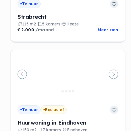
Te huur
Strabrecht
115 m2
5 kamers
Heeze
€ 2.000
/maand
Meer zien
Vorige
Volgen
Te huur
Exclusief
Huurwoning in Eindhoven
150 m2
7 kamers
Eindhoven