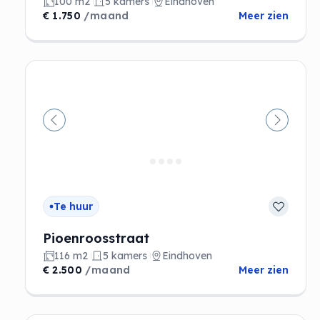
100 m2
5 kamers
Eindhoven
€ 1.750
/maand
Meer zien
Vorige
Volgen
Te huur
Pioenroosstraat
116 m2
5 kamers
Eindhoven
€ 2.500
/maand
Meer zien