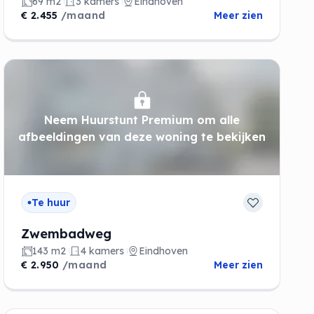
69 m2
3 kamers
Eindhoven
€ 2.455
/maand
Meer zien
Neem Huurstunt Premium om alle
de
afbeeldingen van deze woning te bekijken
Te huur
Zwembadweg
143 m2
4 kamers
Eindhoven
€ 2.950
/maand
Meer zien