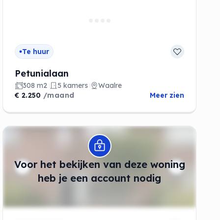
Te huur
Petunialaan
308 m2
5 kamers
Waalre
€ 2.250
/maand
Meer zien
Modal openen
Voor het bekijken van deze woning
de
heb je een account nodig