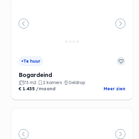
Vorige
Volgen
Te huur
Bogardeind
73 m2
2 kamers
Geldrop
€ 1.435
/maand
Meer zien
Vorige
Volgen