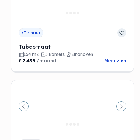
Te huur
Tubastraat
154 m2
5 kamers
Eindhoven
€ 2.495
/maand
Meer zien
Vorige
Volgen