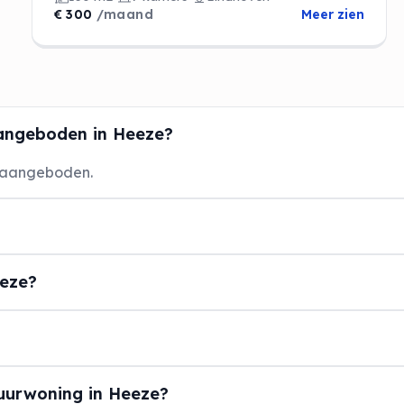
€ 300
/maand
Meer zien
angeboden in Heeze?
 aangeboden.
eeze?
uurwoning in Heeze?