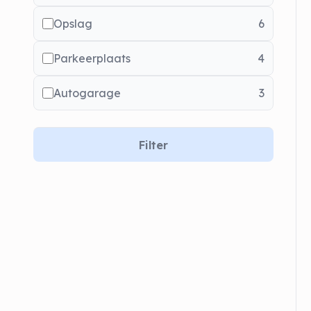
Opslag
6
Parkeerplaats
4
Autogarage
3
Filter