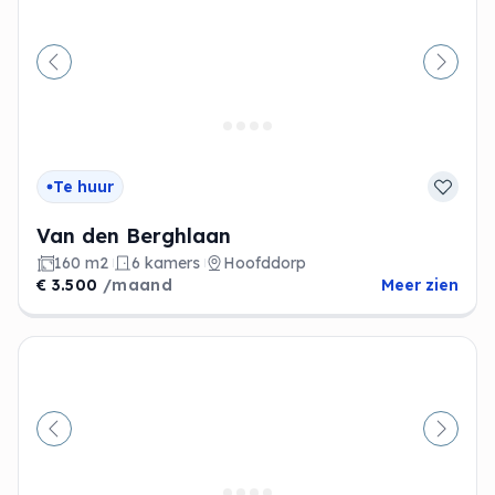
Vorige
Volge
Te huur
Van den Berghlaan
160 m2
6 kamers
Hoofddorp
€ 3.500
/maand
Meer zien
Vorige
Volge