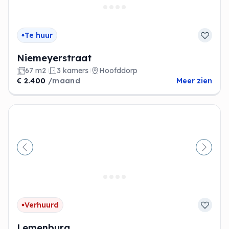
Te huur
Niemeyerstraat
67 m2
3 kamers
Hoofddorp
€ 2.400
/maand
Meer zien
Vorige
Volge
Verhuurd
Lemenburg