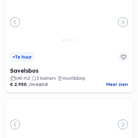
Vorige
Volge
Te huur
Savelsbos
140 m2
5 kamers
Hoofddorp
€ 2.950
/maand
Meer zien
Vorige
Volge