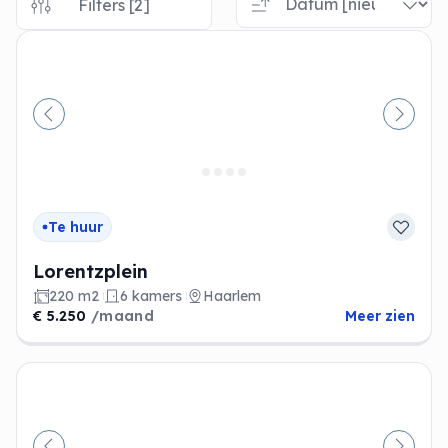
Filters [2]
Vorige
Volge
Te huur
Lorentzplein
220 m2
6 kamers
Haarlem
€ 5.250
/maand
Meer zien