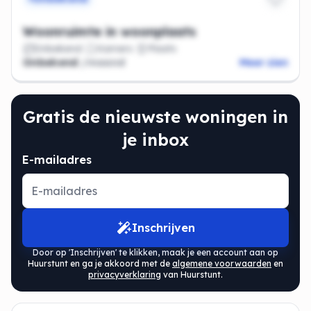
Woonruimte in woonplaats
Onbekend
Kamers
Plaats
Onbekend
/maand
Meer zien
Gratis de nieuwste woningen in
je inbox
E-mailadres
Inschrijven
Door op 'Inschrijven' te klikken, maak je een account aan op
Huurstunt en ga je akkoord met de
algemene voorwaarden
en
privacyverklaring
van Huurstunt.