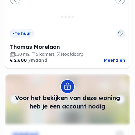
Vorige
Volge
Te huur
Thomas Morelaan
130 m2
5 kamers
Hoofddorp
€ 2.600
/maand
Meer zien
Modal openen
Voor het bekijken van deze woning
heb je een account nodig
Onbekend