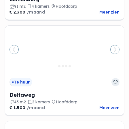
91 m2
4 kamers
Hoofddorp
€ 2.300
/maand
Meer zien
Vorige
Volge
Te huur
Deltaweg
45 m2
2 kamers
Hoofddorp
€ 1.500
/maand
Meer zien