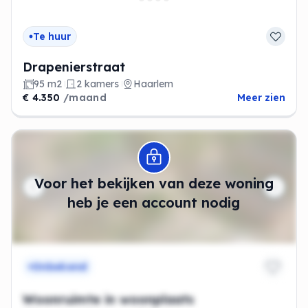
Te huur
Drapenierstraat
95 m2
2 kamers
Haarlem
€ 4.350
/maand
Meer zien
Modal openen
Voor het bekijken van deze woning
heb je een account nodig
Onbekend
Woonruimte in woonplaats