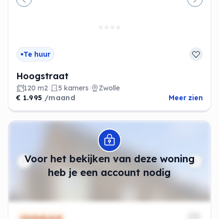
Vorige
Volge
Te huur
Hoogstraat
120 m2
5 kamers
Zwolle
€ 1.995
/maand
Meer zien
Modal openen
Voor het bekijken van deze woning
heb je een account nodig
Onbekend