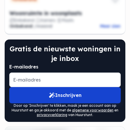
Woonruimte in woonplaats
Onbekend
Kamers
Plaats
Onbekend
/maand
Meer zien
Gratis de nieuwste woningen in
je inbox
E-mailadres
Inschrijven
Door op 'Inschrijven' te klikken, maak je een account aan op
Huurstunt en ga je akkoord met de
algemene voorwaarden
en
privacyverklaring
van Huurstunt.