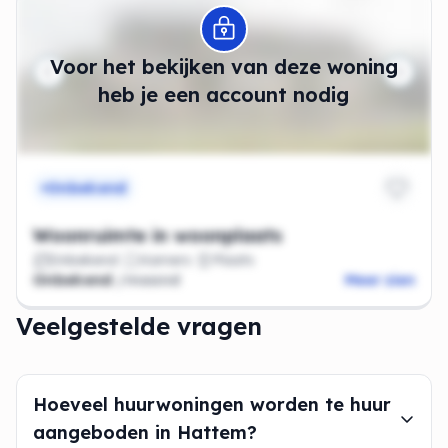
Modal openen
Voor het bekijken van deze woning
heb je een account nodig
Onbekend
Woonruimte in woonplaats
Onbekend
Kamers
Plaats
Onbekend
/maand
Meer zien
Veelgestelde vragen
Hoeveel huurwoningen worden te huur
aangeboden in Hattem?