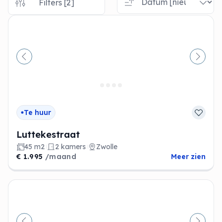
Filters [2]
Vorige
Volge
Te huur
Luttekestraat
45 m2
2 kamers
Zwolle
€ 1.995
/maand
Meer zien