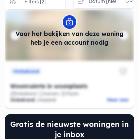
Filters [2]
Modal openen
Voor het bekijken van deze woning
heb je een account nodig
Onbekend
Woonruimte in woonplaats
Onbekend
Kamers
Plaats
Onbekend
/maand
Meer zien
Gratis de nieuwste woningen in
je inbox