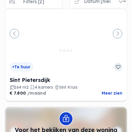
Filters [2]
Vorige
Volge
Te huur
Sint Pietersdijk
164 m2
4 kamers
Sint Kruis
€ 7.800
/maand
Meer zien
Modal openen
Voor het bekijken van deze woning