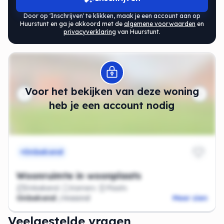
Door op 'Inschrijven' te klikken, maak je een account aan op
Huurstunt en ga je akkoord met de
algemene voorwaarden
en
privacyverklaring
van Huurstunt.
Modal openen
Voor het bekijken van deze woning
heb je een account nodig
Onbekend
Woonruimte in woonplaats
Onbekend
Kamers
Plaats
Onbekend
/maand
Meer zien
Veelgestelde vragen