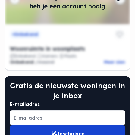
heb je een account nodig
Onbekend
Woonruimte in woonplaats
Onbekend
Kamers
Plaats
Onbekend
/maand
Meer zien
Gratis de nieuwste woningen in
je inbox
E-mailadres
Inschrijven