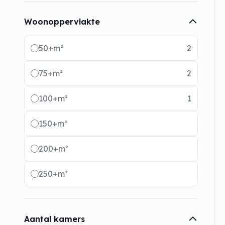
Woonoppervlakte
Radio buttons
50+m²
2
75+m²
2
100+m²
1
150+m²
200+m²
250+m²
Aantal kamers