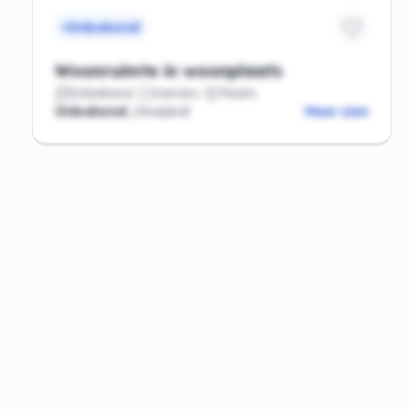
Onbekend
Woonruimte in woonplaats
Onbekend
Kamers
Plaats
Onbekend
/maand
Meer zien