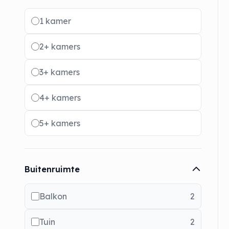
Radio buttons
1 kamer
2+ kamers
3+ kamers
4+ kamers
5+ kamers
Buitenruimte
Balkon
2
Tuin
2