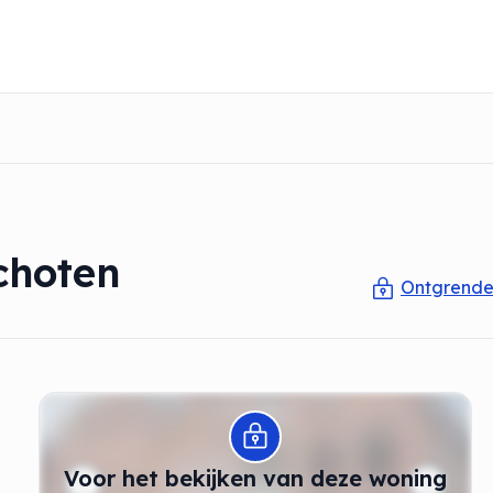
choten
Ontgrendel
Modal openen
Voor het bekijken van deze woning