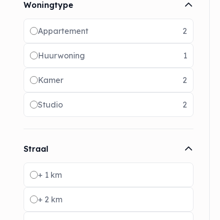
Woningtype
Radio buttons
Appartement
2
Huurwoning
1
Kamer
2
Studio
2
Straal
Radio buttons
+ 1 km
+ 2 km