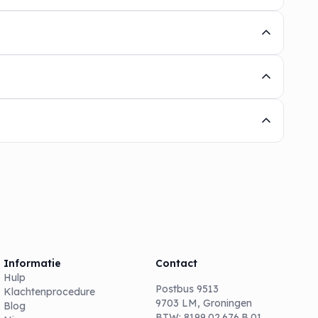
Informatie
Contact
Hulp
Postbus 9513
Klachtenprocedure
9703 LM, Groningen
Blog
BTW: 8199.02.676.B.01