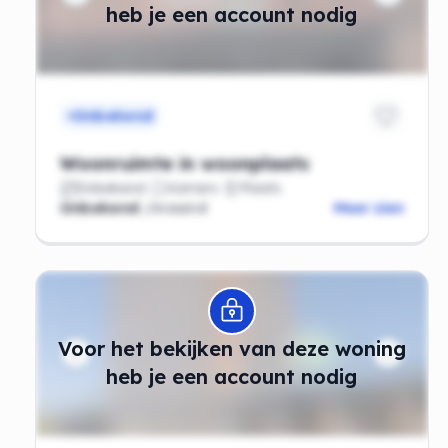
heb je een account nodig
Onbekend
Woonruimte in woonplaats
Onbekend
Kamers
Plaats
Onbekend
/maand
Meer zien
Modal openen
Voor het bekijken van deze woning
heb je een account nodig