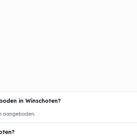
boden in Winschoten?
en aangeboden.
hoten?